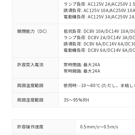
ランプ負荷: AC125V 2A/AC250V 1.
誘導負荷: AC125V 10A/AC250V 10
電動機負荷: AC125V 3A/AC250V 2A
開閉能力（DC）
抵抗負荷: DC8V 10A/DC14V 10A/DC3
ランプ負荷: DC8V 2A/DC14V 3A/DC3
誘導負荷: DC8V 6A/DC14V 6A/DC30V
電動機負荷: DC8V 6A/DC14V 6A/DC3
※1 対応状況
許容突入電流
常時閉路: 最大24A
対応済み：EU
常時開路: 最大24A
対応予定：EU R
対応予定なし：EU
周囲温度範囲
使用時: -10～80℃ (ただし、氷結
調査・確認中：EU
ご利用条件
非該当品：ライセ
※1 中国RoHS
仕入先様の事情に
周囲湿度範囲
35～95%RH
があります。
以下の条件をお読
「○」：最大均質
「×」：最大均質
本サービスは
当社は、これ
*EU RoHS指令（10物
「－」：未確認で
鉛(Pb) 1000ppm以下、
くものです。
う）を輸出ま
許容操作速度
0.5mm/s～0.5m/s
記
説明
六価クロム(Cr(Ⅵ)) 1
当社制御機器
などの必要な
フタル酸ビス(2-エチルヘ
号
*中国RoHS10物質の基準値 