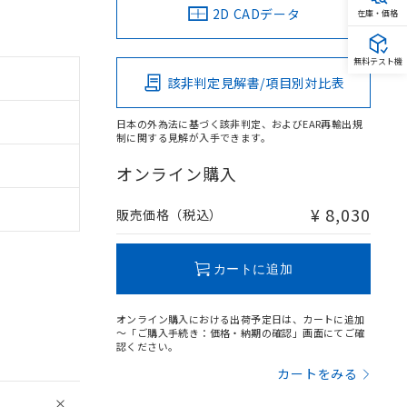
2D CADデータ
在庫・価格
無料テスト機
該非判定見解書/項目別対比表
日本の外為法に基づく該非判定、およびEAR再輸出規
制に関する見解が入手できます。
オンライン購入
¥ 8,030
販売価格（税込）
カートに追加
オンライン購入における出荷予定日は、カートに追加
～「ご購入手続き：価格・納期の確認」画面にてご確
認ください。
カートをみる