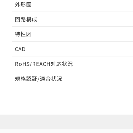
外形図
回路構成
特性図
CAD
耐久曲線図
ログイン/会員登録いただくと、CADデータをダウンロ
RoHS/REACH対応状況
電気的:
規格認証/適合状況
EU RoHS
注意事項・凡例
UL認証
CSA認証
CEマーキング
ダウンロードデータをご利用いただく前に、以下を必ずお読
No
No
No
対応状況
対応予定月
※1
※2
ソフトウェアの使用条件
対応済み