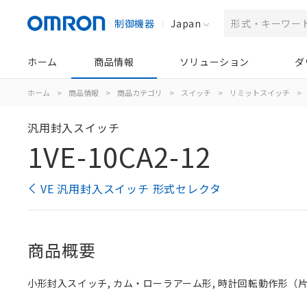
制御機器
Japan
ホーム
商品情報
ソリューション
ダ
ホーム
>
商品情報
>
商品カテゴリ
>
スイッチ
>
リミットスイッチ
>
汎用封入スイッチ
1VE-10CA2-12
VE 汎用封入スイッチ 形式セレクタ
商品概要
小形封入スイッチ, カム・ローラアーム形, 時計回転動作形（