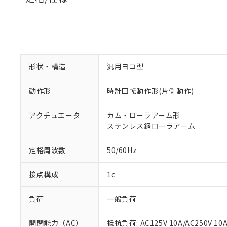
形状・構造
汎用ヨコ型
動作形
時計回転動作形(片側動作)
アクチュエータ
カム・ローラアーム形
ステンレス鋼ローラアーム
定格周波数
50/60Hz
接点構成
1c
負荷
一般負荷
開閉能力（AC）
抵抗負荷: AC125V 10A/AC250V 10