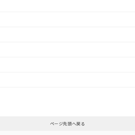
情報更新：2
情報更新：2
情報更新：2
ードすることができます。
情報更新：
ログイン/会員登録
CCC認証
電波法
みください。
Yes
N/A
非含有証明書
※3
ページ先頭へ戻る
ダウンロードはこちら