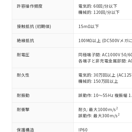
ル（DBP） 1000ppm
在庫状況およ
当社は規制貨
Pb(鉛) :1000ppm、 Hg
但し、RoHS指令で産
許容操作頻度
電気的: 60回/分以下
のであり、閲
ます。
Cr(Ⅵ)(六価クロム) : 
フタル酸エステル類の４
機械的: 120回/分以下
○
一定数以
DBP(フタル酸ジブチル) :
い。
当社は貴社製
DEHP(フタル酸ビス(2-エ
正式な納期状
置等に一切使
接触抵抗 (初期値)
15mΩ以下
当社販売員に
※2 対応予定月
△
一定数に
当社は、貴社
オムロン制御
また当社は、
※2 環境保護使
在庫状況およ
部品在庫の切り替
たしません。
絶縁抵抗
100MΩ以上 (DC500Vメガ
－
在庫なし
す。
「ｅ」：有害物質
機器販売
マイパーツ機
「10」：通常の
耐電圧
同極端子間: AC1000V 50/6
ている必要が
味します。
各端子と非充電金属部間: AC15
空
受注生産
お客様が当ウ
※3 非含有証明
「－」：未確認で
白
が、当社の製
耐久性
電気的: 30万回以上 (AC125V
さい。
下記の非含有証明
機械的: 150万回以上
※当社の共同
いる法人を指
EU RoHS指令（
51物質の非含有証
耐振動
誤動作: 10～55Hz 複振幅 1
※本証明書は発行
また、RoHS指
2
耐衝撃
耐久: 最大1000m/s
混在することから
2
誤動作: 最大300m/s
既に当社にて対応
り割愛しておりま
保護構造
IP60