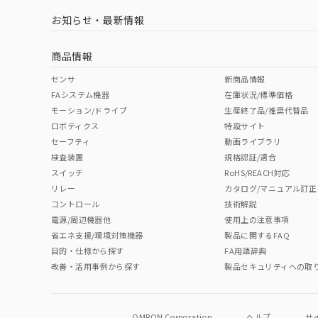
LR型式承認
DNV型式承認
BV型式承認
KR
（イギリス
（ノルウェー
（フランス
（
お知らせ・最新情報
中国 RoHS
注意事項・凡例
船舶規格）
船舶規格）
船舶規格）
船
商品情報
No
No
No
No
中国 RoHS表
※1 ※2
センサ
新商品情報
取りつけ穴加工図
FAシステム機器
在庫状況/標準価格
Pb
Hg
Cd
Cr(V
モーション/ドライブ
生産終了品/推奨代替品
ロボティクス
特設サイト
セーフティ
動画ライブラリ
検査装置
規格認証/適合
X
O
O
O
スイッチ
RoHS/REACH対応
リレー
カタログ/マニュアル訂正
コントロール
技術解説
"対応済み"や非含有の記載がされた商品であっても、流通
電源/周辺機器他
使用上の注意事項
非含有品が必要な際は、弊社営業部門もしくは販売店へお
省エネ支援/環境対策機器
製品に関するFAQ
目的・仕様から探す
FA用語辞典
改善・活用事例から探す
製品セキュリティへの取
OMRON Corporation
ヘルプ
サ