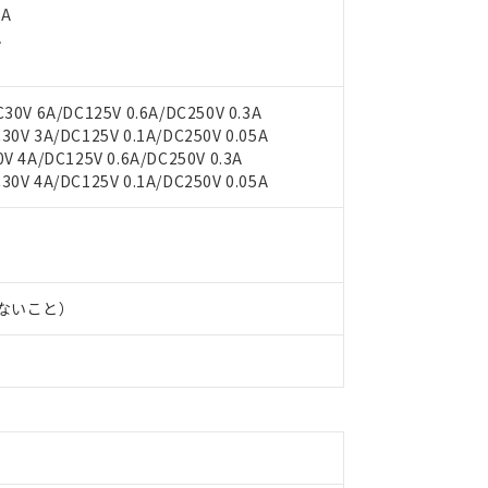
5A
A
0V 6A/DC125V 0.6A/DC250V 0.3A
0V 3A/DC125V 0.1A/DC250V 0.05A
 4A/DC125V 0.6A/DC250V 0.3A
0V 4A/DC125V 0.1A/DC250V 0.05A
 RoHS指令（10物質）の非含有に対応した製品が提供可能な商品です
oHS指令（10物質）の非含有に対応した製品に切り替える予定のある
 RoHS指令（10物質）の非含有に非対応の商品で、対応品を出す予
しないこと）
 RoHS指令（10物質）の非含有の対応状況を調査中または確認中の
ンス料など無形物で、有害物質有無と関係のない商品です。
○×表
より、非含有部品としていたものが、含有品と判明した場合などやむ
みいただき、同意のうえご利用ください。
材料含有率が中国RoHSの基準値以下であることを示します。
材料含有率が中国RoHSの基準値を超えていることを示します。
、当社制御機器事業取扱商品の当社在庫状況および標準価格(税抜)
ら貴社製品のうち、外国為替および外国貿易法に定める商品（以下｢
質）：
す。当社販売部門へお問い合わせください。
 水銀(Hg) 1000ppm以下、 カドミウム(Cd) 100ppm以下、
たは国外への提供する場合は、日本国政府の輸出許可(または役務取
000ppm以下、ポリ臭化ビフェニル類(PBB) 1000ppm以下、ポリ臭化ジフェニルエーテル類(P
事業取扱商品の中には、本サービスの対象外となる商品もあること
手続きをとります。
キシル) (DEHP)(別名：DOP) 1000ppm以下、フタル酸ブチルベンジル（BBP） 100
(GB/T26572)：