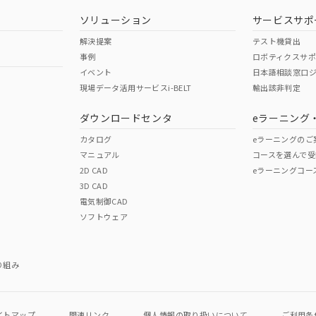
型式承認
NK型式承認
ABS型式承認
韓国
（日本
（アメリカ
ソリューション
サービスサポ
舶規格）
船舶規格）
船舶規格）
解決提案
テスト機貸出
事例
ロボティクスサ
No
No
イベント
日本語相談窓口
現場データ活用サービスi-BELT
輸出該非判定
I)
PBBs
PBDEs
DBP
ダウンロードセンタ
eラーニング
この製品の規格認証/適合
その他の認証はこちらのページからご
カタログ
eラーニングのご
マニュアル
コースを選んで受
O
O
O
2D CAD
eラーニングコー
3D CAD
電気制御CAD
在庫等で未対応品が混在する可能性があります。
ソフトウェア
問い合わせください。
この製品のRoHS/REACH対応
り組み
イトマップ
関連リンク
個人情報の
取り扱いについて
ご利用条