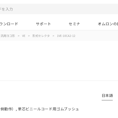
ウンロード
サポート
セミナ
オムロンの
汎用ヨコ形
>
VE
>
形式セレクタ
>
1VE-10CA2-12
日本語
片側動作）, 単芯ビニールコード用ゴムブッシュ