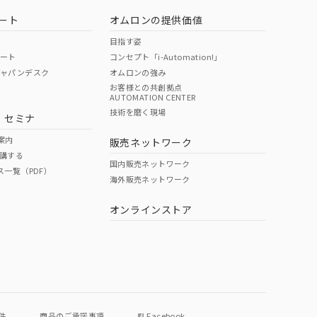
ート
オムロンの提供価値
目指す姿
ポート
コンセプト「i-Automation!」
ジャパンデスク
オムロンの強み
お客様との共創拠点
AUTOMATION CENTER
DIBP
BBP
DEHP
環境保護
技術を磨く現場
・セミナ
状況ページへ
使用期限
検索ください
案内
販売ネットワーク
講する
O
O
O
10
国内販売ネットワーク
ス一覧（PDF）
海外販売ネットワーク
オンラインストア
状況ページへ
件
商品のご承諾事項
Facebook