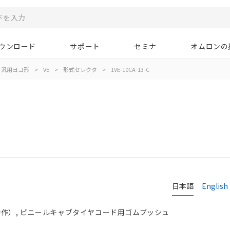
ウンロード
サポート
セミナ
オムロンの
汎用ヨコ形
>
VE
>
形式セレクタ
>
1VE-10CA-13-C
日本語
English
動作）, ビニールキャブタイヤコード用ゴムブッシュ