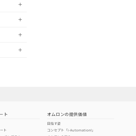
025/09/04
025/09/04
2026/7/29
ート
オムロンの提供価値
目指す姿
ポート
コンセプト「i-Automation!」