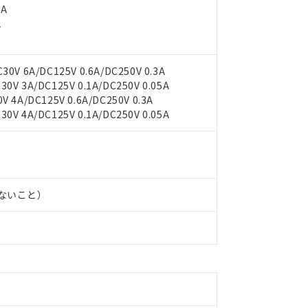
5A
A
0V 6A/DC125V 0.6A/DC250V 0.3A
0V 3A/DC125V 0.1A/DC250V 0.05A
 4A/DC125V 0.6A/DC250V 0.3A
0V 4A/DC125V 0.1A/DC250V 0.05A
 RoHS指令（10物質）の非含有に対応した製品が提供可能な商品です
oHS指令（10物質）の非含有に対応した製品に切り替える予定のある
 RoHS指令（10物質）の非含有に非対応の商品で、対応品を出す予
 RoHS指令（10物質）の非含有の対応状況を調査中または確認中の
ンス料など無形物で、有害物質有無と関係のない商品です。
○×表
より、非含有部品としていたものが、含有品と判明した場合などやむ
しないこと）
みいただき、同意のうえご利用ください。
材料含有率が中国RoHSの基準値以下であることを示します。
材料含有率が中国RoHSの基準値を超えていることを示します。
、当社制御機器事業取扱商品の当社在庫状況および標準価格(税抜)
ら貴社製品のうち、外国為替および外国貿易法に定める商品（以下｢
質）：
す。当社販売部門へお問い合わせください。
 水銀(Hg) 1000ppm以下、 カドミウム(Cd) 100ppm以下、
たは国外への提供する場合は、日本国政府の輸出許可(または役務取
000ppm以下、ポリ臭化ビフェニル類(PBB) 1000ppm以下、ポリ臭化ジフェニルエーテル類(P
事業取扱商品の中には、本サービスの対象外となる商品もあること
手続きをとります。
キシル) (DEHP)(別名：DOP) 1000ppm以下、フタル酸ブチルベンジル（BBP） 100
(GB/T26572)：
以下、フタル酸ジイソブチル (DIBP) 1000ppm以下
び標準価格照会結果は、記載している更新日時点での社内データに
物を破棄する場合は、完全に破砕するなど、違法に輸出されないよ
(水銀) : 1000ppm、 Cd(カドミウム) : 100ppm、
業用監視および制御機器に対する適用除外項目は除く。
覧された時点での実際の在庫および標準価格とは異なる場合がある
1000ppm、 PBBs(ポリ臭化ビフェニル類) : 1000ppm、 PBDEs(ポリ臭化ジフェニルエーテル類
物質については閾値を超える意図的な使用がないことを確認しています。
上の在庫あり
 1000ppm、 DIBP(フタル酸ジイソブチル) : 1000ppm、 BBP(フタル酸ブチルベンジル) :
品を、核兵器、ミサイル、化学兵器、生物兵器またはその他武器並