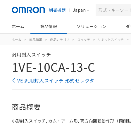
制御機器
Japan
ホーム
商品情報
ソリューション
ダ
ホーム
>
商品情報
>
商品カテゴリ
>
スイッチ
>
リミットスイッチ
>
汎用封入スイッチ
1VE-10CA-13-C
VE 汎用封入スイッチ 形式セレクタ
商品概要
小形封入スイッチ, カム・アーム形, 両方向回転動作形（両側