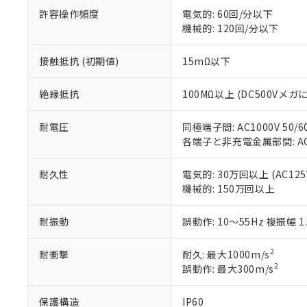
DEHP(フタル酸ビス(2-エ
正式な納期状
許容操作頻度
電気的: 60回/分以下
置等に一切使
当社販売員に
※2 対応予定月
△
一定数に
機械的: 120回/分以下
当社は、貴社
オムロン制御
また当社は、
※2 環境保護使
在庫状況およ
部品在庫の切り替
たしません。
－
在庫なし
接触抵抗 (初期値)
15mΩ以下
す。
「ｅ」：有害物質
機器販売
マイパーツ機
「10」：通常の
絶縁抵抗
100MΩ以上 (DC500Vメガ
ている必要が
味します。
空
受注生産
お客様が当ウ
※3 非含有証明
「－」：未確認で
白
耐電圧
同極端子間: AC1000V 50/6
が、当社の製
各端子と非充電金属部間: AC15
さい。
下記の非含有証明
※当社の共同
いる法人を指
EU RoHS指令（
耐久性
電気的: 30万回以上 (AC125V
51物質の非含有証
機械的: 150万回以上
※本証明書は発行
また、RoHS指
耐振動
誤動作: 10～55Hz 複振幅 1
混在することから
既に当社にて対応
2
耐衝撃
耐久: 最大1000m/s
り割愛しておりま
2
誤動作: 最大300m/s
保護構造
IP60