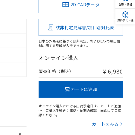
2D CADデータ
在庫・価格
無料テスト機
該非判定見解書/項目別対比表
日本の外為法に基づく該非判定、およびEAR再輸出規
制に関する見解が入手できます。
オンライン購入
¥ 6,980
販売価格（税込）
カートに追加
オンライン購入における出荷予定日は、カートに追加
～「ご購入手続き：価格・納期の確認」画面にてご確
認ください。
カートをみる