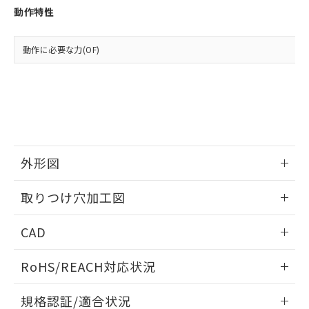
点は「
販売ネットワーク
」をご確認
※2 環境保護使用期限
使用いたしません。
動作特性
たはお客様担当のオムロン制御
ください。
当社は、貴社製品を第三者に販売する
機器販売店・当社販売員にご確
在庫状況および標準価格結果を当社の
※2 対応予定月
「ｅ」：有害物質（10物質）のすべてが基
場合は、上記1、2および3の内容を当
認ください)
事前の承諾なく第三者に漏洩または開
動作に必要な力(OF)
準値以下であることを示します。
該第三者に通知します。また当社は、
示しないようお願いします。
部品在庫の切り替え状況などにより、予定
「10」：通常の使用状況下において有害物
販売先および販売に係わる関係者が違
マイパーツ機能（部品リスト作成サー
空
受注生産機種、また在庫状況の
月が前後することがあります。
質が外部に漏えいし、環境に深刻な影響を
法に輸出するおそれがある場合は、取
ビス）をご利用いただくには、I-Web
白
情報を公開していない機種
及ぼさない年数を意味します。
り引きをいたしません。
メンバーズにご登録されている必要が
「－」：未確認です。当社販売部門へお問
あります。
い合わせください。
お客様が当ウェブサイト上で当社にご
※3 非含有証明書ダウンロード
登録された部品リストについて、当社
および当社の共同利用者が、当社の製
外形図
下記の非含有証明書をダウンロードするこ
品・サービスに関するお客様との取
とができます。
合意する
情報更新：2026/05/21
キャンセル
引・商談に必要な範囲で利用すること
取りつけ穴加工図
をご了承ください。
EU RoHS指令（10物質）の非含有証明書
※当社の共同利用者とは、
"個人情報
情報更新：2026/05/21
51物質の非含有証明書（当社基準）
CAD
の共同利用に関して"
の「1.共同利
※本証明書は発行日時点で非含有を証明す
用者の範囲」に記載されている法人を
るもので、過去に遡って非含有を証明する
ログイン/会員登録いただくと、CADデータをダウンロー
指します。
RoHS/REACH対応状況
ものではありません。
ドすることができます。
また、RoHS指令のフタル酸エステル類４
情報更新：2026/7/29
規格認証/適合状況
物質の対応では、対応完了までの期間は出