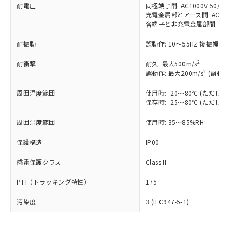
耐電圧
同極端子間: AC1000V 50/60H
以下の条件をお読みいただき、同意のうえ
非含有に非対応の商品で、対応品を出す予
充電金属部とアース間: AC1500V
ご利用ください。
定はありません。
各端子と非充電金属部間: AC150
調査・確認中：EU RoHS指令（10物質）の
本サービスは、当社制御機器事業取扱
※1 中国RoHS○×表
非含有の対応状況を調査中または確認中の
耐振動
誤動作: 10～55Hz 複振幅 1
商品の当社在庫状況および標準価格
商品です。
(税抜)を提供させていただくもので
「○」：最大均質材料含有率が中国RoHSの
非該当品：ライセンス料など無形物で、有
2
耐衝撃
耐久: 最大500m/s
す。
基準値以下であることを示します。
2
誤動作: 最大200m/s
(誤動作
害物質有無と関係のない商品です。
当社制御機器事業取扱商品の中には、
「×」：最大均質材料含有率が中国RoHSの
仕入先様の事情により、非含有部品として
本サービスの対象外となる商品もある
周囲温度範囲
使用時: -20～80℃ (ただ
基準値を超えていることを示します。
いたものが、含有品と判明した場合などや
当社は、これら貴社製品のうち、外国
ことをご了承ください。
保存時: -25～80℃ (ただ
「－」：未確認です。当社販売部門へお問
むを得ず変更することがあります。
為替および外国貿易法に定める商品
在庫状況および標準価格照会結果は、
い合わせください。
（以下｢規制貨物等」という）を輸出
記載している更新日時点での社内デー
周囲湿度範囲
使用時: 35～85%RH
*EU RoHS指令（10物質）：
または国外への提供する場合は、日本
記
タに基づき作成されるものであり、閲
説明
鉛(Pb) 1000ppm以下、 水銀(Hg) 1000ppm以下、 カド
*中国RoHS10物質の基準値 (GB/T26572)：
国政府の輸出許可(または役務取引許
保護構造
IP00
号
覧された時点での実際の在庫および標
ミウム(Cd) 100ppm以下、
Pb(鉛) :1000ppm、 Hg(水銀) : 1000ppm、 Cd(カドミウ
可)を取得するなどの必要な手続きを
六価クロム(Cr(Ⅵ)) 1000ppm以下、ポリ臭化ビフェニル
ム) : 100ppm、
準価格とは異なる場合があることをご
類(PBB) 1000ppm以下、ポリ臭化ジフェニルエーテル類
Cr(Ⅵ)(六価クロム) : 1000ppm、 PBBs(ポリ臭化ビフェ
とります。
感電保護クラス
Class II
了承ください。
(PBDE) 1000ppm以下、フタル酸ビス(2-エチルヘキシ
○
一定数以上の在庫あり
ニル類) : 1000ppm、 PBDEs(ポリ臭化ジフェニルエーテ
当社は規制貨物を破棄する場合は、完
ル) (DEHP)(別名：DOP) 1000ppm以下、フタル酸ブチ
正式な納期状況および標準価格はお客
ル類) : 1000ppm、
ルベンジル（BBP） 1000ppm以下、フタル酸ジブチル
PTI（トラッキング特性）
175
全に破砕するなど、違法に輸出されな
DBP(フタル酸ジブチル) : 1000ppm、 DIBP(フタル酸ジ
様のお取引先、またはお客様担当のオ
（DBP） 1000ppm以下、フタル酸ジイソブチル
イソブチル) : 1000ppm、 BBP(フタル酸ブチルベンジ
△
一定数には満たないが在庫あり
いよう必要な手段を講じます。
ムロン制御機器販売店・当社販売員に
(DIBP) 1000ppm以下
ル) : 1000ppm、
汚染度
3 (IEC947-5-1)
当社は貴社製品を、核兵器、ミサイ
但し、RoHS指令で産業用監視および制御機器に対する
DEHP(フタル酸ビス(2-エチルヘキシル)) : 1000ppm
ご相談ください。
適用除外項目は除く。
ル、化学兵器、生物兵器またはその他
－
在庫なし(最新の在庫状況につ
オムロン制御機器販売店や当社販売拠
フタル酸エステル類の４物質については閾値を超える意
武器並びにこれらの製造装置等に一切
いては、お客様のお取引先、ま
図的な使用がないことを確認しています。