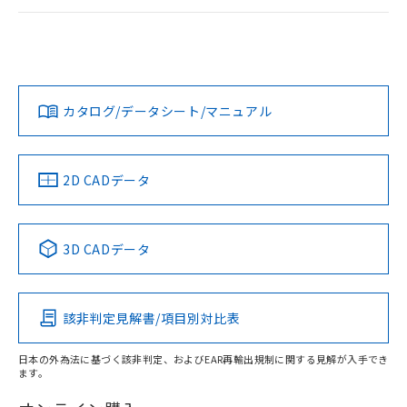
荷製品に未対応品が混在することから備考
ログイン/会員登録
EU RoHS
注意事項・凡例
欄に対応日を記載しておりました。
UL認証
CSA認証
CEマーキング
既に当社にて対応品への在庫切替を完了
していることから、特段のことがない限
No
No
N/A
対応状況
対応予定月
※1
※2
り、2022年1月12日より割愛しておりま
ダウンロードデータをご利用いただく前に、以下を必ずお読
す。
みください。
カタログ/データシート/マニュアル
対応済み
ソフトウェアの使用条件
LR型式承認
DNV型式承認
BV型式承認
KR型式承
（イギリス
（ノルウェー
（フランス
（韓国
船舶規格）
船舶規格）
船舶規格）
船舶規格
中国 RoHS
注意事項・凡例
2D CADデータ
No
No
No
No
中国 RoHS表
※1 ※2
3D CADデータ
この製品の規格認証/適合状況ページへ
Pb
Hg
Cd
Cr(VI)
その他の認証はこちらのページからご検索ください
該非判定見解書/項目別対比表
X
O
O
O
日本の外為法に基づく該非判定、およびEAR再輸出規制に関する見解が入手でき
ます。
"対応済み"や非含有の記載がされた商品であっても、流通
在庫等で未対応品が混在する可能性があります。