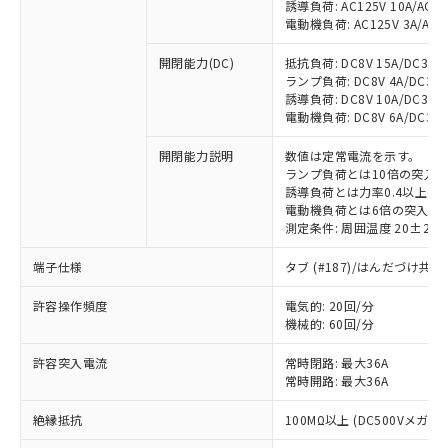
誘導負荷: AC125V 10A/AC20
電動機負荷: AC125V 3A/AC20
開閉能力(DC)
抵抗負荷: DC8V 15A/DC30V 1
ランプ負荷: DC8V 4A/DC30V 4
誘導負荷: DC8V 10A/DC30V 1
電動機負荷: DC8V 6A/DC30V 4
開閉能力説明
数値は定常電流を示す。
ランプ負荷とは10倍の突入
誘導負荷とは力率0.4以上(AC
電動機負荷とは6倍の突入電
測定条件: 周囲温度 20±2℃
端子仕様
タブ (#187)/はんだづけ共
※1 対応状況
許容操作頻度
電気的: 20回/分
対応済み：EU RoHS指令（10物質）の
機械的: 60回/分
非含有に対応した製品が提供可能な商品で
す。
許容突入電流
常時閉路: 最大36A
常時開路: 最大36A
対応予定：EU RoHS指令（10物質）の非含
ご利用条件
有に対応した製品に切り替える予定のある
絶縁抵抗
100MΩ以上 (DC500Vメガ)
商品です。
対応予定なし：EU RoHS指令（10物質）の