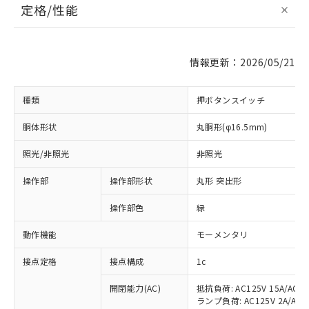
定格/性能
情報更新：2026/05/21
種類
押ボタンスイッチ
胴体形状
丸胴形(φ16.5mm)
照光/非照光
非照光
操作部
操作部形状
丸形 突出形
操作部色
緑
動作機能
モーメンタリ
接点定格
接点構成
1c
開閉能力(AC)
抵抗負荷: AC125V 15A/AC20
ランプ負荷: AC125V 2A/AC20