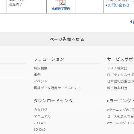
生産終了
お問い合わせ
生産終了案内
ページ先頭へ戻る
ソリューション
サービスサポ
解決提案
テスト機貸出
事例
ロボティクスサ
イベント
日本語相談窓口
現場データ活用サービスi-BELT
輸出該非判定
ダウンロードセンタ
eラーニング
カタログ
eラーニングのご
マニュアル
コースを選んで受
2D CAD
eラーニングコー
3D CAD