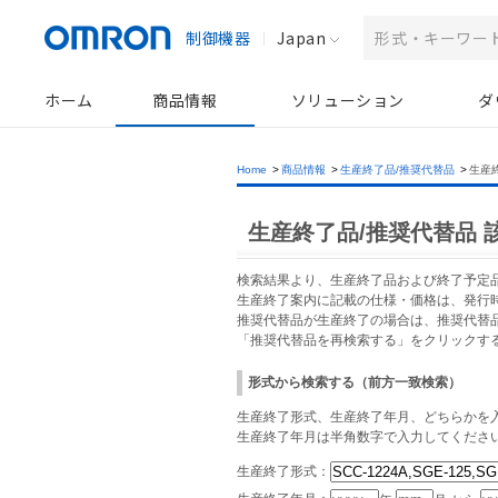
制御機器
Japan
ホーム
商品情報
ソリューション
ダ
Home
>
商品情報
>
生産終了品/推奨代替品
>
生産
生産終了品/推奨代替品 
検索結果より、生産終了品および終了予定
生産終了案内に記載の仕様・価格は、発行
推奨代替品が生産終了の場合は、推奨代替
「推奨代替品を再検索する」をクリックす
形式から検索する（前方一致検索）
生産終了形式、生産終了年月、どちらかを入
生産終了年月は半角数字で入力してくださ
生産終了形式：