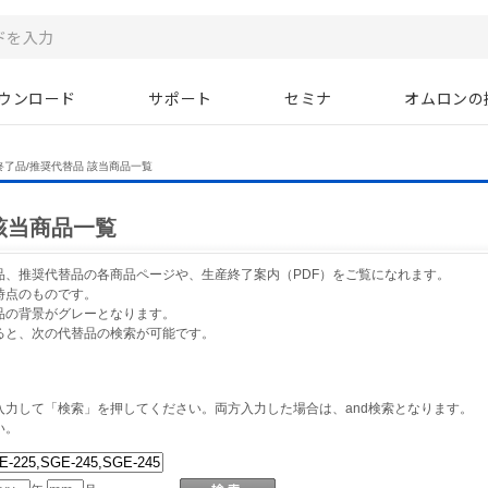
ウンロード
サポート
セミナ
オムロンの
終了品/推奨代替品 該当商品一覧
該当商品一覧
品、推奨代替品の各商品ページや、生産終了案内（PDF）をご覧になれます。
時点のものです。
品の背景がグレーとなります。
ると、次の代替品の検索が可能です。
力して「検索」を押してください。両方入力した場合は、and検索となります。
い。