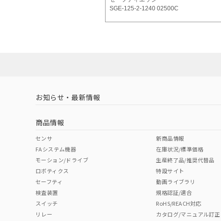
SGE-125-2-1240 02500C
お知らせ・最新情報
商品情報
センサ
新商品情報
FAシステム機器
在庫状況/標準価格
モーション/ドライブ
生産終了品/推奨代替品
ロボティクス
特設サイト
セーフティ
動画ライブラリ
検査装置
規格認証/適合
スイッチ
RoHS/REACH対応
リレー
カタログ/マニュアル訂正