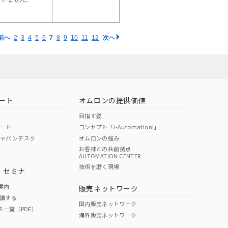
前へ
2
3
4
5
6
7
8
9
10
11
12
次へ
ート
オムロンの提供価値
目指す姿
ポート
コンセプト「i-Automation!」
ジャパンデスク
オムロンの強み
お客様との共創拠点
AUTOMATION CENTER
技術を磨く現場
・セミナ
案内
販売ネットワーク
講する
国内販売ネットワーク
ス一覧（PDF）
海外販売ネットワーク