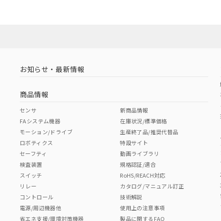
お知らせ・最新情報
商品情報
センサ
新商品情報
FAシステム機器
在庫状況/標準価格
モーション/ドライブ
生産終了品/推奨代替品
ロボティクス
特設サイト
セーフティ
動画ライブラリ
検査装置
規格認証/適合
スイッチ
RoHS/REACH対応
リレー
カタログ/マニュアル訂正
コントロール
技術解説
電源/周辺機器他
使用上の注意事項
省エネ支援/環境対策機器
製品に関するFAQ