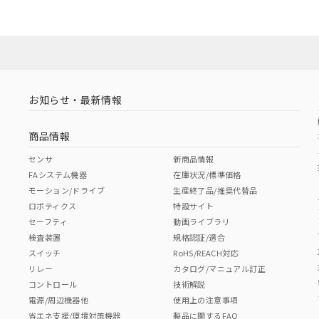
お知らせ・最新情報
商品情報
センサ
新商品情報
FAシステム機器
在庫状況/標準価格
モーション/ドライブ
生産終了品/推奨代替品
ロボティクス
特設サイト
セーフティ
動画ライブラリ
検査装置
規格認証/適合
スイッチ
RoHS/REACH対応
リレー
カタログ/マニュアル訂正
コントロール
技術解説
電源/周辺機器他
使用上の注意事項
省エネ支援/環境対策機器
製品に関するFAQ