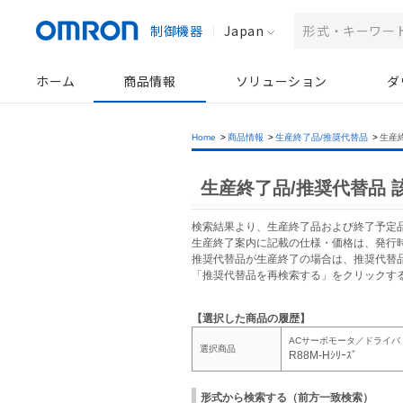
制御機器
Japan
ホーム
商品情報
ソリューション
ダ
Home
>
商品情報
>
生産終了品/推奨代替品
>
生産
生産終了品/推奨代替品 
検索結果より、生産終了品および終了予定
生産終了案内に記載の仕様・価格は、発行
推奨代替品が生産終了の場合は、推奨代替
「推奨代替品を再検索する」をクリックす
【選択した商品の履歴】
ACサーボモータ／ドライバ
選択商品
R88M-Hｼﾘｰｽﾞ
形式から検索する（前方一致検索）