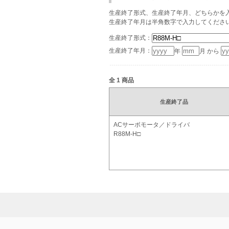
生産終了形式、生産終了年月、どちらかを入
生産終了年月は半角数字で入力してくださ
生産終了形式：
生産終了年月：
年
月 から
全
1
商品
生産終了品
ACサーボモータ／ドライバ
R88M-H□