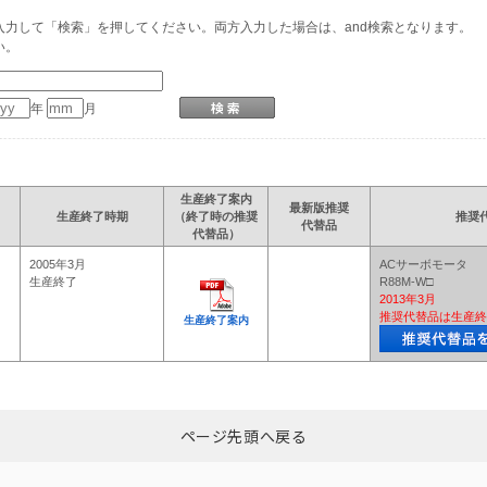
力して「検索」を押してください。両方入力した場合は、and検索となります。
い。
年
月
生産終了案内
最新版推奨
生産終了時期
（終了時の推奨
推奨
代替品
代替品）
2005年3月
ACサーボモータ
生産終了
R88M-W□
2013年3月
推奨代替品は生産終
生産終了案内
ページ先頭へ戻る