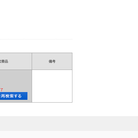
代替品
備考
了