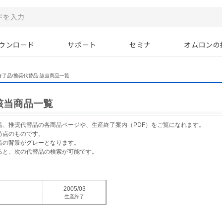
ウンロード
サポート
セミナ
オムロンの
終了品/推奨代替品 該当商品一覧
該当商品一覧
品、推奨代替品の各商品ページや、生産終了案内（PDF）をご覧になれます。
時点のものです。
品の背景がグレーとなります。
ると、次の代替品の検索が可能です。
2005/03
生産終了