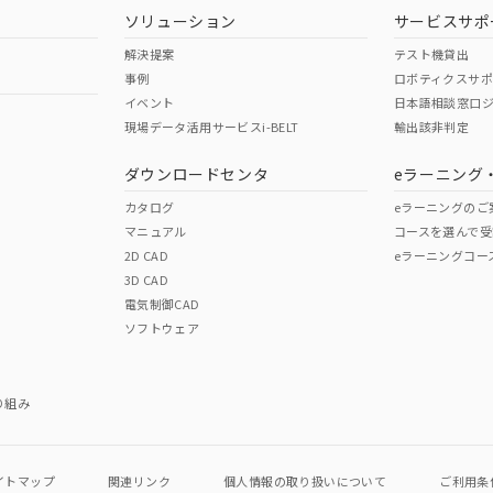
ソリューション
サービスサポ
解決提案
テスト機貸出
事例
ロボティクスサ
イベント
日本語相談窓口
現場データ活用サービスi-BELT
輸出該非判定
ダウンロードセンタ
eラーニング
カタログ
eラーニングのご
マニュアル
コースを選んで受
2D CAD
eラーニングコー
3D CAD
電気制御CAD
ソフトウェア
り組み
イトマップ
関連リンク
個人情報の
取り扱いについて
ご利用条