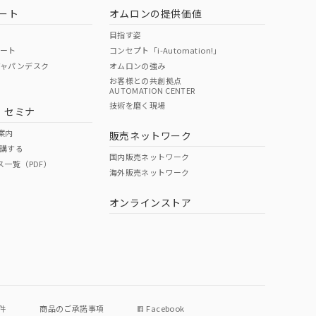
ート
オムロンの提供価値
目指す姿
ポート
コンセプト「i-Automation!」
ジャパンデスク
オムロンの強み
お客様との共創拠点
AUTOMATION CENTER
技術を磨く現場
・セミナ
案内
販売ネットワーク
講する
国内販売ネットワーク
ス一覧（PDF）
海外販売ネットワーク
オンラインストア
件
商品のご承諾事項
Facebook