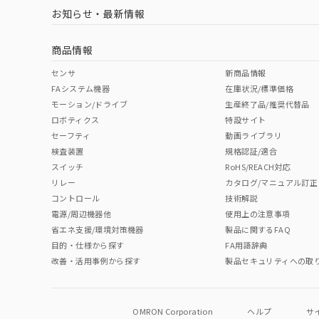
お知らせ・最新情報
商品情報
センサ
新商品情報
FAシステム機器
在庫状況/標準価格
モーション/ドライブ
生産終了品/推奨代替品
ロボティクス
特設サイト
セーフティ
動画ライブラリ
検査装置
規格認証/適合
スイッチ
RoHS/REACH対応
リレー
カタログ/マニュアル訂正
コントロール
技術解説
電源/周辺機器他
使用上の注意事項
省エネ支援/環境対策機器
製品に関するFAQ
目的・仕様から探す
FA用語辞典
改善・活用事例から探す
製品セキュリティへの取
OMRON Corporation
ヘルプ
サ