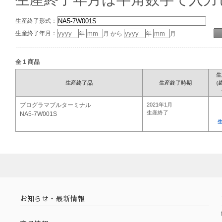
生産終了形式：
生産終了年月：
年
月 から
年
月
全
1
商品
生
生産終了品
生産終了時期
（
プログラマブルターミナル
2021年1月
生産終了
NA5-7W001S
お知らせ・最新情報