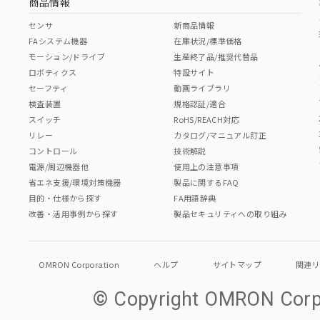
商品情報
センサ
新商品情報
FAシステム機器
在庫状況/標準価格
モーション/ドライブ
生産終了品/推奨代替品
ロボティクス
特設サイト
セーフティ
動画ライブラリ
検査装置
規格認証/適合
スイッチ
RoHS/REACH対応
リレー
カタログ/マニュアル訂正
コントロール
技術解説
電源/周辺機器他
使用上の注意事項
省エネ支援/環境対策機器
製品に関するFAQ
目的・仕様から探す
FA用語辞典
改善・活用事例から探す
製品セキュリティへの取り組み
OMRON Corporation
ヘルプ
サイトマップ
関連
© Copyright OMRON Corpo