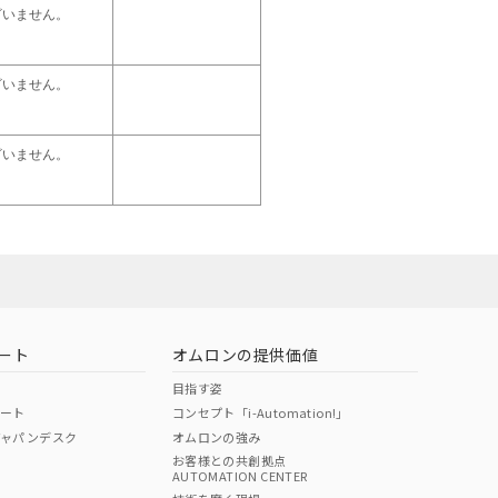
ざいません。
ざいません。
ざいません。
ート
オムロンの提供価値
目指す姿
ポート
コンセプト「i-Automation!」
ジャパンデスク
オムロンの強み
お客様との共創拠点
AUTOMATION CENTER