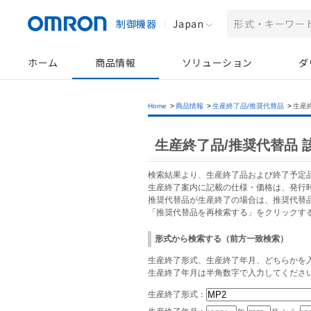
制御機器
Japan
ホーム
商品情報
ソリューション
ダ
Home
>
商品情報
>
生産終了品/推奨代替品
>
生産
生産終了品/推奨代替品 
検索結果より、生産終了品および終了予定
生産終了案内に記載の仕様・価格は、発行
推奨代替品が生産終了の場合は、推奨代替
「推奨代替品を再検索する」をクリックす
形式から検索する（前方一致検索）
生産終了形式、生産終了年月、どちらかを入
生産終了年月は半角数字で入力してくださ
生産終了形式：