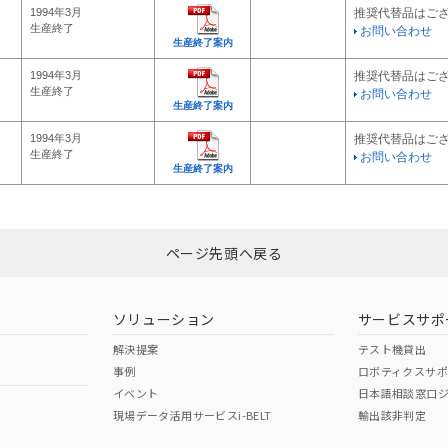
1994年3月
推奨代替品はご
生産終了
お問い合わせ
生産終了案内
1994年3月
推奨代替品はご
生産終了
お問い合わせ
生産終了案内
1994年3月
推奨代替品はご
生産終了
お問い合わせ
生産終了案内
ページ先頭へ戻る
ソリューション
サービスサポ
解決提案
テスト機貸出
事例
ロボティクスサ
イベント
日本語相談窓口
現場データ活用サービスi-BELT
輸出該非判定