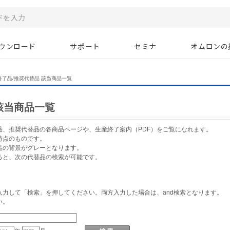
ウンロード
サポート
セミナ
オムロンの
終了品/推奨代替品 該当商品一覧
該当商品一覧
品、推奨代替品の各商品ページや、生産終了案内（PDF）をご覧になれます。
時点のものです。
品の背景がグレーとなります。
ると、次の代替品の検索が可能です。
力して「検索」を押してください。両方入力した場合は、and検索となります。
い。