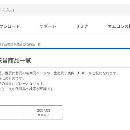
ウンロード
サポート
セミナ
オムロンの
終了品/推奨代替品 該当商品一覧
該当商品一覧
品、推奨代替品の各商品ページや、生産終了案内（PDF）をご覧になれます。
時点のものです。
品の背景がグレーとなります。
ると、次の代替品の検索が可能です。
2007/03
生産終了