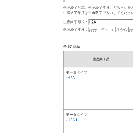
生産終了形式、生産終了年月、どちらかを入
生産終了年月は半角数字で入力してくださ
生産終了形式：
生産終了年月：
年
月 から
全
67
商品
生産終了品
モータタイマ
H2A
モータタイマ
H2A-H