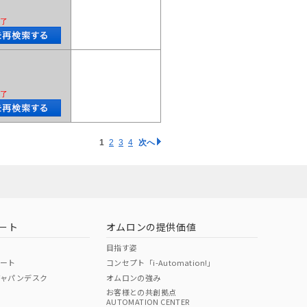
了
了
1
2
3
4
次へ
ート
オムロンの提供価値
目指す姿
ポート
コンセプト「i-Automation!」
ジャパンデスク
オムロンの強み
お客様との共創拠点
AUTOMATION CENTER