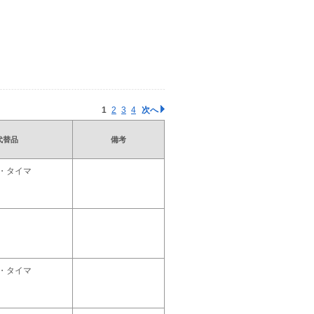
1
2
3
4
次へ
代替品
備考
・タイマ
・タイマ