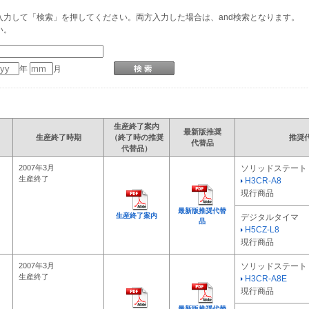
力して「検索」を押してください。両方入力した場合は、and検索となります。
い。
年
月
生産終了案内
最新版推奨
生産終了時期
（終了時の推奨
推奨
代替品
代替品）
2007年3月
ソリッドステート
生産終了
H3CR-A8
現行商品
最新版推奨代替
生産終了案内
デジタルタイマ
品
H5CZ-L8
現行商品
2007年3月
ソリッドステート
生産終了
H3CR-A8E
現行商品
最新版推奨代替