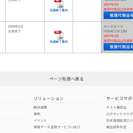
2007年3月
推奨代替品は生産終
生産終了案内
2004年3月
モータタイマ
生産終了
H2A AC110 12M
2007年3月
推奨代替品は生産終
生産終了案内
ページ先頭へ戻る
ソリューション
サービスサポ
解決提案
テスト機貸出
事例
ロボティクスサ
イベント
日本語相談窓口
現場データ活用サービスi-BELT
輸出該非判定