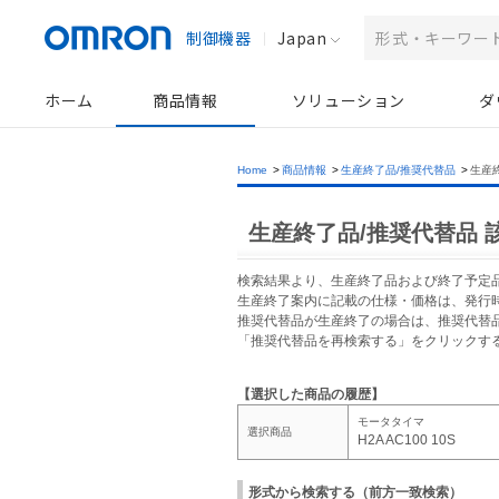
制御機器
Japan
ホーム
商品情報
ソリューション
ダ
Home
>
商品情報
>
生産終了品/推奨代替品
>
生産
生産終了品/推奨代替品 
検索結果より、生産終了品および終了予定
生産終了案内に記載の仕様・価格は、発行
推奨代替品が生産終了の場合は、推奨代替
「推奨代替品を再検索する」をクリックす
【選択した商品の履歴】
モータタイマ
選択商品
H2A AC100 10S
形式から検索する（前方一致検索）