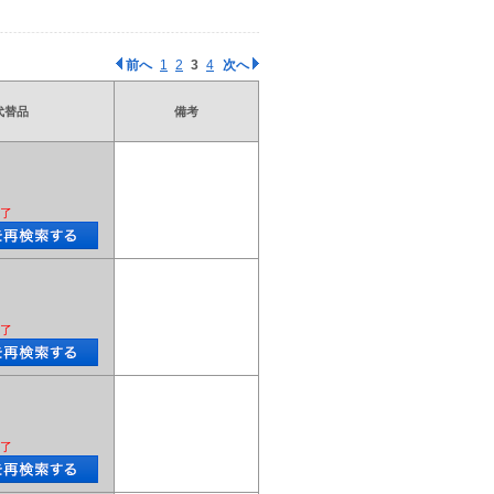
前へ
1
2
3
4
次へ
代替品
備考
了
了
了