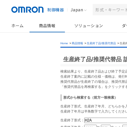
制御機器
Japan
ホーム
商品情報
ソリューション
ダ
Home
>
商品情報
>
生産終了品/推奨代替品
>
生産
生産終了品/推奨代替品 
検索結果より、生産終了品および終了予定
生産終了案内に記載の仕様・価格は、発行
推奨代替品が生産終了の場合は、推奨代替
「推奨代替品を再検索する」をクリックす
形式から検索する（前方一致検索）
生産終了形式、生産終了年月、どちらかを入
生産終了年月は半角数字で入力してくださ
生産終了形式：