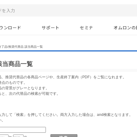
ウンロード
サポート
セミナ
オムロンの
終了品/推奨代替品 該当商品一覧
該当商品一覧
品、推奨代替品の各商品ページや、生産終了案内（PDF）をご覧になれます。
時点のものです。
品の背景がグレーとなります。
ると、次の代替品の検索が可能です。
力して「検索」を押してください。両方入力した場合は、and検索となります。
い。