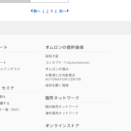
前へ
1
2
3
4
次へ
ート
オムロンの提供価値
目指す姿
ポート
コンセプト「i-Automation!」
ジャパンデスク
オムロンの強み
お客様との共創拠点
AUTOMATION CENTER
技術を磨く現場
・セミナ
案内
販売ネットワーク
講する
国内販売ネットワーク
ス一覧（PDF）
海外販売ネットワーク
オンラインストア