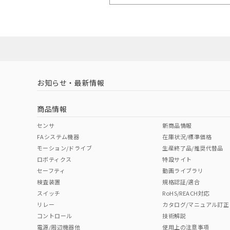
お知らせ・最新情報
商品情報
センサ
新商品情報
FAシステム機器
在庫状況/標準価格
モーション/ドライブ
生産終了品/推奨代替品
ロボティクス
特設サイト
セーフティ
動画ライブラリ
検査装置
規格認証/適合
スイッチ
RoHS/REACH対応
リレー
カタログ/マニュアル訂正
コントロール
技術解説
電源/周辺機器他
使用上の注意事項