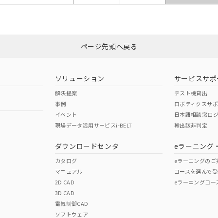
ページ先頭へ戻る
ソリューション
サービスサポ
解決提案
テスト機貸出
事例
ロボティクスサ
イベント
日本語相談窓口
現場データ活用サービスi-BELT
輸出該非判定
ダウンロードセンタ
eラーニング
カタログ
eラーニングのご
マニュアル
コースを選んで受
2D CAD
eラーニングコー
3D CAD
電気制御CAD
ソフトウェア