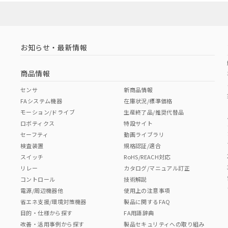
お知らせ・最新情報
商品情報
センサ
新商品情報
FAシステム機器
在庫状況/標準価格
モーション/ドライブ
生産終了品/推奨代替品
ロボティクス
特設サイト
セーフティ
動画ライブラリ
検査装置
規格認証/適合
スイッチ
RoHS/REACH対応
リレー
カタログ/マニュアル訂正
コントロール
技術解説
電源/周辺機器他
使用上の注意事項
省エネ支援/環境対策機器
製品に関するFAQ
目的・仕様から探す
FA用語辞典
改善・活用事例から探す
製品セキュリティへの取り組み