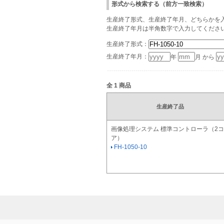
形式から検索する（前方一致検索）
生産終了形式、生産終了年月、どちらかを入
生産終了年月は半角数字で入力してくださ
生産終了形式：
生産終了年月：
年
月 から
全
1
商品
生産終了品
画像処理システム 標準コントローラ（2コ
ア）
FH-1050-10