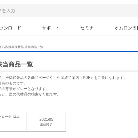
ウンロード
サポート
セミナ
オムロンの
終了品/推奨代替品 該当商品一覧
該当商品一覧
品、推奨代替品の各商品ページや、生産終了案内（PDF）をご覧になれます。
時点のものです。
品の背景がグレーとなります。
ると、次の代替品の検索が可能です。
トローラ（2コ
2021/05
生産終了