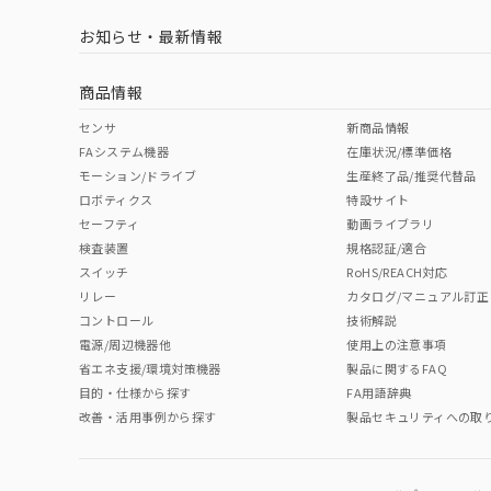
お知らせ・最新情報
商品情報
センサ
新商品情報
FAシステム機器
在庫状況/標準価格
モーション/ドライブ
生産終了品/推奨代替品
ロボティクス
特設サイト
セーフティ
動画ライブラリ
検査装置
規格認証/適合
スイッチ
RoHS/REACH対応
リレー
カタログ/マニュアル訂正
コントロール
技術解説
電源/周辺機器他
使用上の注意事項
省エネ支援/環境対策機器
製品に関するFAQ
目的・仕様から探す
FA用語辞典
改善・活用事例から探す
製品セキュリティへの取