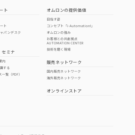
ート
オムロンの提供価値
目指す姿
ポート
コンセプト「i-Automation!」
ジャパンデスク
オムロンの強み
お客様との共創拠点
AUTOMATION CENTER
技術を磨く現場
・セミナ
案内
販売ネットワーク
講する
国内販売ネットワーク
ス一覧（PDF）
海外販売ネットワーク
オンラインストア