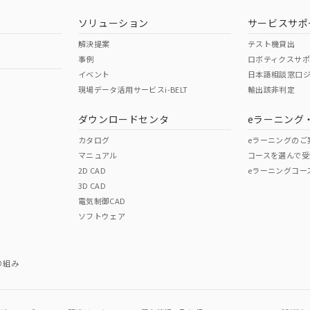
ソリューション
サービスサポ
解決提案
テスト機貸出
事例
ロボティクスサ
イベント
日本語相談窓口
現場データ活用サービスi-BELT
輸出該非判定
ダウンロードセンタ
eラーニング
カタログ
eラーニングのご
マニュアル
コースを選んで受
2D CAD
eラーニングコー
3D CAD
電気制御CAD
ソフトウェア
り組み