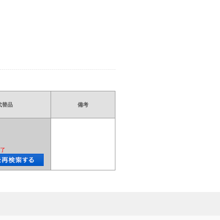
代替品
備考
了