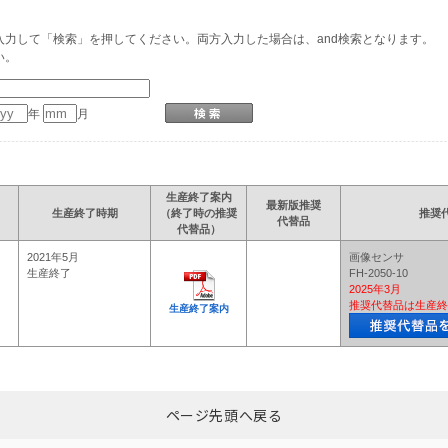
力して「検索」を押してください。両方入力した場合は、and検索となります。
い。
年
月
生産終了案内
最新版推奨
生産終了時期
（終了時の推奨
推奨
代替品
代替品）
2021年5月
画像センサ
生産終了
FH-2050-10
2025年3月
推奨代替品は生産終
生産終了案内
ページ先頭へ戻る