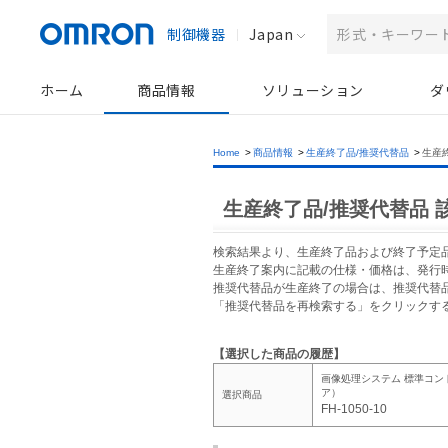
制御機器
Japan
ホーム
商品情報
ソリューション
ダ
Home
>
商品情報
>
生産終了品/推奨代替品
>
生産
生産終了品/推奨代替品 
検索結果より、生産終了品および終了予定
生産終了案内に記載の仕様・価格は、発行
推奨代替品が生産終了の場合は、推奨代替
「推奨代替品を再検索する」をクリックす
【選択した商品の履歴】
画像処理システム 標準コン
ア）
選択商品
FH-1050-10