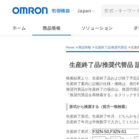
制御機器
Japan
ホーム
商品情報
ソリューション
ダ
Home
>
商品情報
>
生産終了品/推奨代替品
>
生産
生産終了品/推奨代替品 
検索結果より、生産終了品および終了予定
生産終了案内に記載の仕様・価格は、発行
推奨代替品が生産終了の場合は、推奨代替
「推奨代替品を再検索する」をクリックす
形式から検索する（前方一致検索）
生産終了形式、生産終了年月、どちらかを入
生産終了年月は半角数字で入力してくださ
生産終了形式：