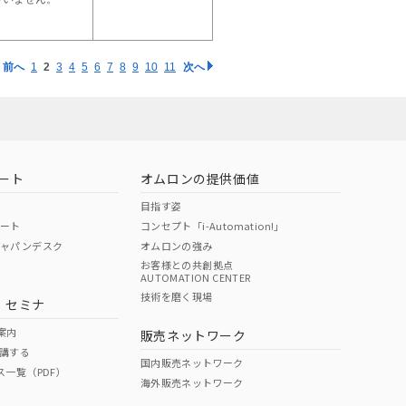
前へ
1
2
3
4
5
6
7
8
9
10
11
次へ
ート
オムロンの提供価値
目指す姿
ポート
コンセプト「i-Automation!」
ジャパンデスク
オムロンの強み
お客様との共創拠点
AUTOMATION CENTER
技術を磨く現場
・セミナ
案内
販売ネットワーク
講する
国内販売ネットワーク
ス一覧（PDF）
海外販売ネットワーク