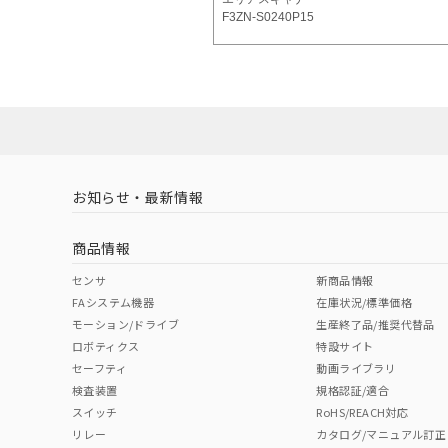
F3ZN-S0240P15
お知らせ・最新情報
商品情報
センサ
新商品情報
FAシステム機器
在庫状況/標準価格
モーション/ドライブ
生産終了品/推奨代替品
ロボティクス
特設サイト
セーフティ
動画ライブラリ
検査装置
規格認証/適合
スイッチ
RoHS/REACH対応
リレー
カタログ/マニュアル訂正