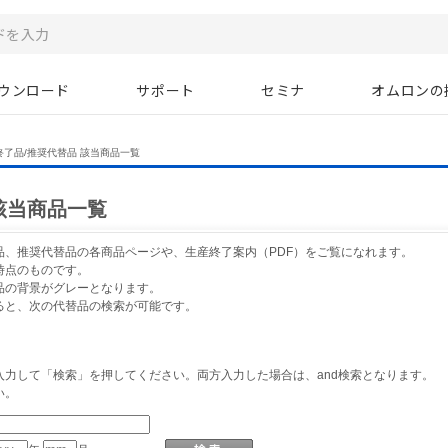
ウンロード
サポート
セミナ
オムロンの
終了品/推奨代替品 該当商品一覧
該当商品一覧
品、推奨代替品の各商品ページや、生産終了案内（PDF）をご覧になれます。
時点のものです。
品の背景がグレーとなります。
ると、次の代替品の検索が可能です。
力して「検索」を押してください。両方入力した場合は、and検索となります。
い。