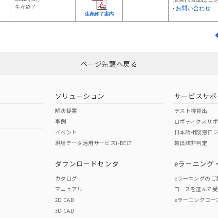
生産終了
お問い合わせ
生産終了案内
ページ先頭へ戻る
ソリューション
サービスサポ
解決提案
テスト機貸出
事例
ロボティクスサ
イベント
日本語相談窓口
現場データ活用サービスi-BELT
輸出該非判定
ダウンロードセンタ
eラーニング
カタログ
eラーニングのご
マニュアル
コースを選んで受
2D CAD
eラーニングコー
3D CAD