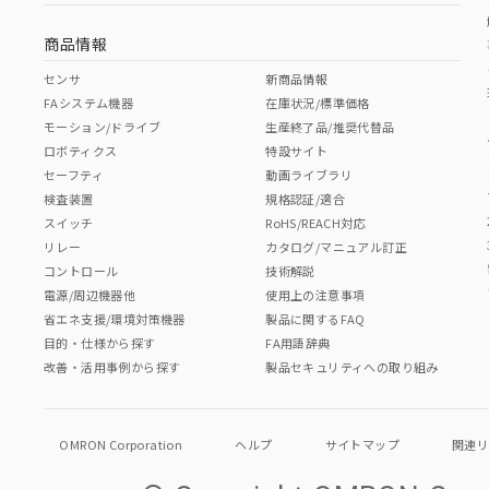
商品情報
センサ
新商品情報
FAシステム機器
在庫状況/標準価格
モーション/ドライブ
生産終了品/推奨代替品
ロボティクス
特設サイト
セーフティ
動画ライブラリ
検査装置
規格認証/適合
スイッチ
RoHS/REACH対応
リレー
カタログ/マニュアル訂正
コントロール
技術解説
電源/周辺機器他
使用上の注意事項
省エネ支援/環境対策機器
製品に関するFAQ
目的・仕様から探す
FA用語辞典
改善・活用事例から探す
製品セキュリティへの取り組み
OMRON Corporation
ヘルプ
サイトマップ
関連