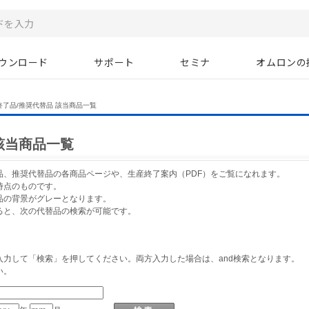
ウンロード
サポート
セミナ
オムロンの
終了品/推奨代替品 該当商品一覧
該当商品一覧
品、推奨代替品の各商品ページや、生産終了案内（PDF）をご覧になれます。
時点のものです。
品の背景がグレーとなります。
ると、次の代替品の検索が可能です。
力して「検索」を押してください。両方入力した場合は、and検索となります。
い。