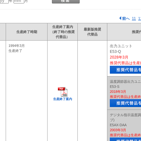
年
月
前へ
11
1
生産終了案内
最新版推奨
生産終了時期
（終了時の推奨
推奨
代替品
代替品）
1994年3月
出力ユニット
生産終了
E53-Q
2028年3月
推奨代替品は生産
温度調節器出力ユニ
E53-S
2018年3月
推奨代替品は生産終
生産終了案内
デジタル指示温度調
プ)
E5AX-DAA
2003年3月
推奨代替品は生産終