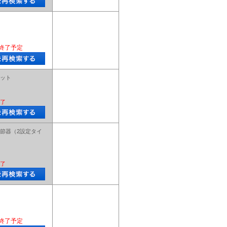
終了予定
ット
了
節器（2設定タイ
了
終了予定