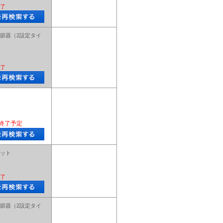
了
節器（2設定タイ
了
終了予定
ット
了
節器（2設定タイ