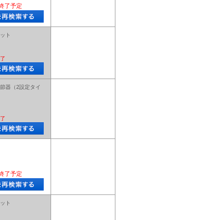
終了予定
ット
了
節器（2設定タイ
了
終了予定
ット