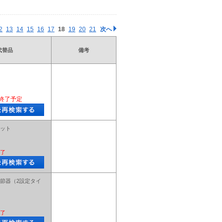
2
13
14
15
16
17
18
19
20
21
次へ
代替品
備考
終了予定
ット
了
節器（2設定タイ
了