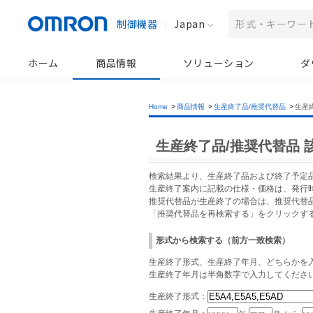
制御機器
Japan
ホーム
商品情報
ソリューション
ダ
Home
>
商品情報
>
生産終了品/推奨代替品
>
生産
生産終了品/推奨代替品 
検索結果より、生産終了品および終了予定
生産終了案内に記載の仕様・価格は、発行
推奨代替品が生産終了の場合は、推奨代替
「推奨代替品を再検索する」をクリックす
形式から検索する（前方一致検索）
生産終了形式、生産終了年月、どちらかを入
生産終了年月は半角数字で入力してくださ
生産終了形式：