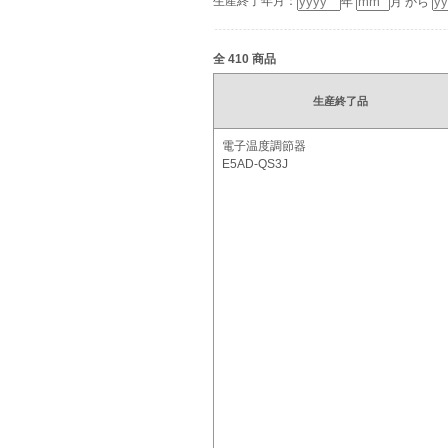
生産終了年月：
年
月 から
全
410
商品
生産終了品
電子温度調節器
E5AD-QS3J