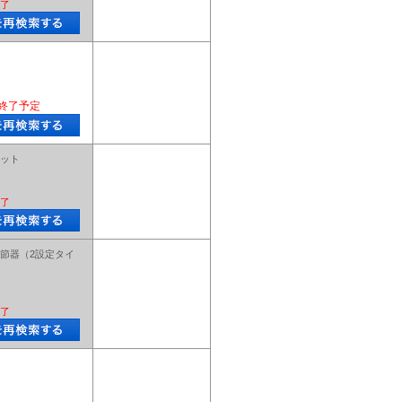
了
終了予定
ット
了
節器（2設定タイ
了