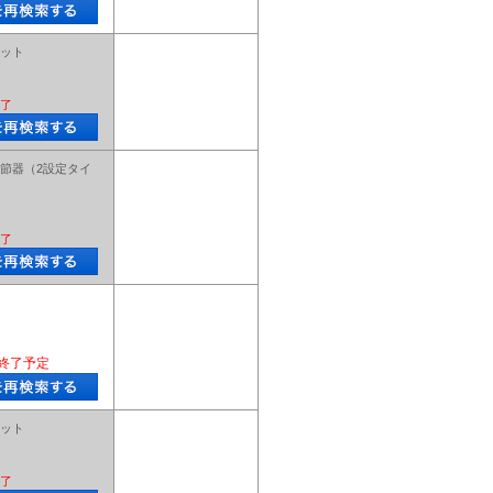
ット
了
節器（2設定タイ
了
終了予定
ット
了