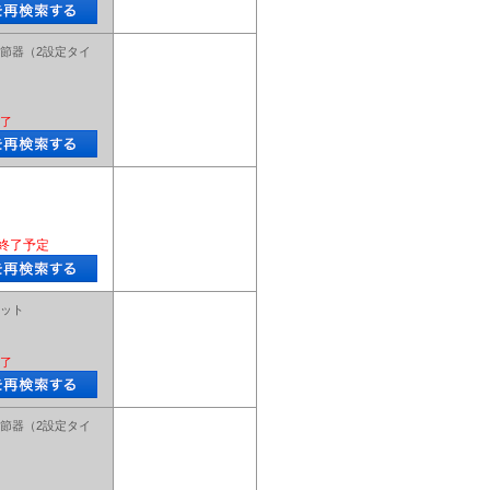
節器（2設定タイ
了
終了予定
ット
了
節器（2設定タイ