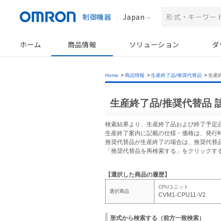
制御機器
Japan
ホーム
商品情報
ソリューション
ダ
Home
>
商品情報
>
生産終了品/推奨代替品
>
生産
生産終了品/推奨代替品 
検索結果より、生産終了品および終了予定
生産終了案内に記載の仕様・価格は、発行
推奨代替品が生産終了の場合は、推奨代替
「推奨代替品を再検索する」をクリックす
【選択した商品の履歴】
CPUユニット
選択商品
CVM1-CPU11-V2
形式から検索する（前方一致検索）