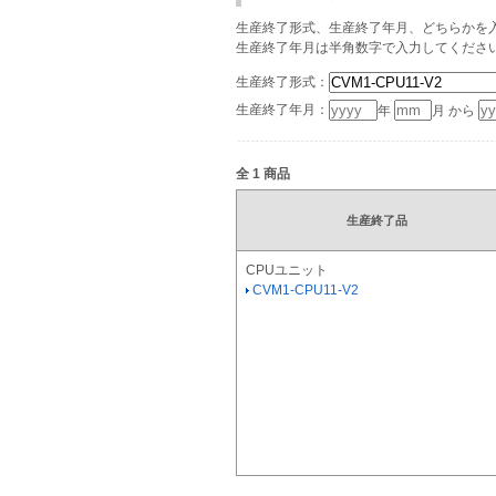
生産終了形式、生産終了年月、どちらかを入
生産終了年月は半角数字で入力してくださ
生産終了形式：
生産終了年月：
年
月 から
全
1
商品
生産終了品
CPUユニット
CVM1-CPU11-V2