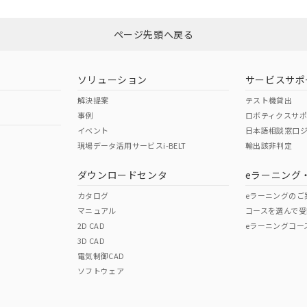
ページ先頭へ戻る
ソリューション
サービスサポ
解決提案
テスト機貸出
事例
ロボティクスサ
イベント
日本語相談窓口
現場データ活用サービスi-BELT
輸出該非判定
ダウンロードセンタ
eラーニング
カタログ
eラーニングのご
マニュアル
コースを選んで受
2D CAD
eラーニングコー
3D CAD
電気制御CAD
ソフトウェア