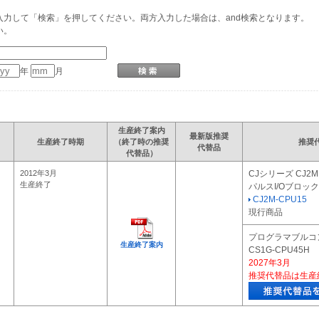
力して「検索」を押してください。両方入力した場合は、and検索となります。
い。
年
月
生産終了案内
最新版推奨
生産終了時期
（終了時の推奨
推奨
代替品
代替品）
2012年3月
CJシリーズ CJ2
生産終了
パルスI/Oブロック
CJ2M-CPU15
現行商品
プログラマブルコ
生産終了案内
CS1G-CPU45H
2027年3月
推奨代替品は生産