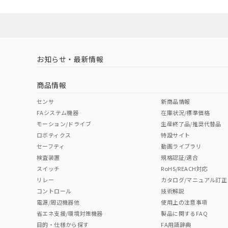
お知らせ・最新情報
商品情報
センサ
新商品情報
FAシステム機器
在庫状況/標準価格
モーション/ドライブ
生産終了品/推奨代替品
ロボティクス
特設サイト
セーフティ
動画ライブラリ
検査装置
規格認証/適合
スイッチ
RoHS/REACH対応
リレー
カタログ/マニュアル訂正
コントロール
技術解説
電源/周辺機器他
使用上の注意事項
省エネ支援/環境対策機器
製品に関するFAQ
目的・仕様から探す
FA用語辞典