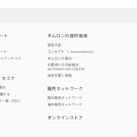
ート
オムロンの提供価値
目指す姿
ポート
コンセプト「i-Automation!」
ジャパンデスク
オムロンの強み
お客様との共創拠点
AUTOMATION CENTER
技術を磨く現場
・セミナ
案内
販売ネットワーク
講する
国内販売ネットワーク
ス一覧（PDF）
海外販売ネットワーク
オンラインストア