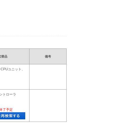
代替品
備考
M CPUユニット、
ントローラ
終了予定