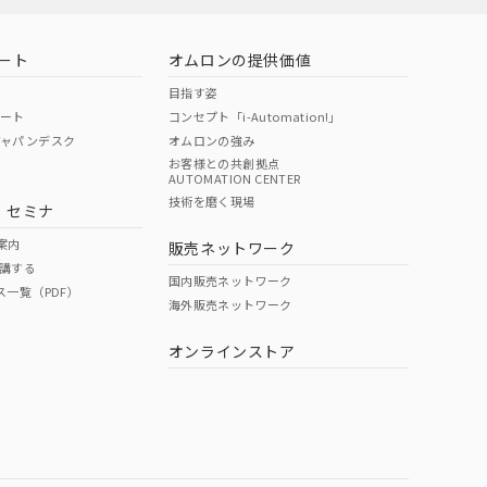
ート
オムロンの提供価値
目指す姿
ポート
コンセプト「i-Automation!」
ジャパンデスク
オムロンの強み
お客様との共創拠点
AUTOMATION CENTER
技術を磨く現場
・セミナ
案内
販売ネットワーク
講する
国内販売ネットワーク
ス一覧（PDF）
海外販売ネットワーク
オンラインストア