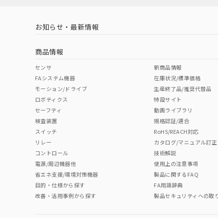
お知らせ・最新情報
商品情報
センサ
新商品情報
FAシステム機器
在庫状況/標準価格
モーション/ドライブ
生産終了品/推奨代替品
ロボティクス
特設サイト
セーフティ
動画ライブラリ
検査装置
規格認証/適合
スイッチ
RoHS/REACH対応
リレー
カタログ/マニュアル訂正
コントロール
技術解説
電源/周辺機器他
使用上の注意事項
省エネ支援/環境対策機器
製品に関するFAQ
目的・仕様から探す
FA用語辞典
改善・活用事例から探す
製品セキュリティへの取