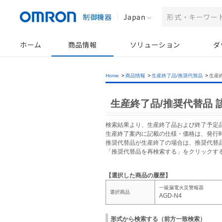
制御機器
Japan
ホーム
商品情報
ソリューション
ダ
Home
>
商品情報
>
生産終了品/推奨代替品
>
生産
生産終了品/推奨代替品 
検索結果より、生産終了品および終了予定
生産終了案内に記載の仕様・価格は、発行
推奨代替品が生産終了の場合は、推奨代替
「推奨代替品を再検索する」をクリックす
【選択した商品の履歴】
一級漏電火災警報器
選択商品
AGD-N4
形式から検索する（前方一致検索）