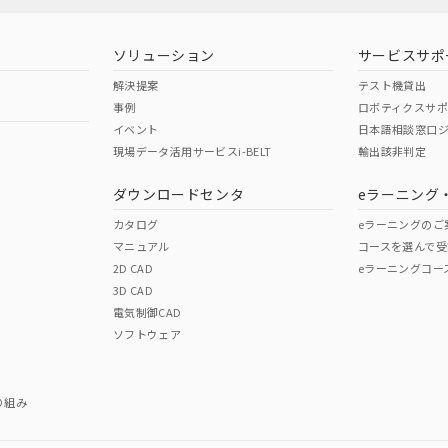
ソリューション
サービスサポ
解決提案
テスト機貸出
事例
ロボティクスサ
イベント
日本語相談窓口
現場データ活用サービスi-BELT
輸出該非判定
ダウンロードセンタ
eラーニング
カタログ
eラーニングのご
マニュアル
コースを選んで受
2D CAD
eラーニングコー
3D CAD
電気制御CAD
ソフトウェア
り組み