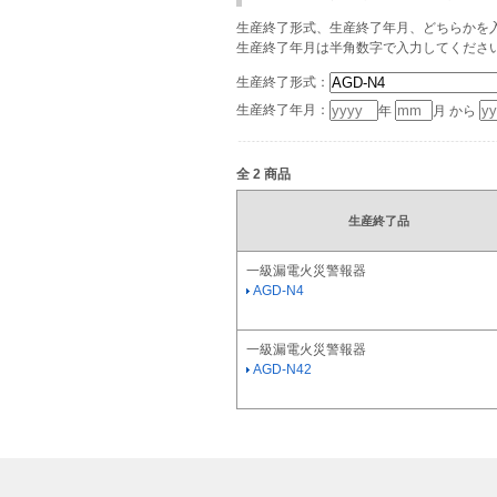
生産終了形式、生産終了年月、どちらかを入
生産終了年月は半角数字で入力してくださ
生産終了形式：
生産終了年月：
年
月 から
全
2
商品
生産終了品
一級漏電火災警報器
AGD-N4
一級漏電火災警報器
AGD-N42