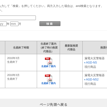
力して「検索」を押してください。両方入力した場合は、and検索となります。
い。
年
月
生産終了案内
最新版推奨
生産終了時期
（終了時の推奨
推奨
代替品
代替品）
2010年3月
漏電火災警報器
生産終了
AGD-N5
生産終了案内
現行商品
2010年3月
漏電火災警報器
生産終了
AGD-N52
生産終了案内
現行商品
ページ先頭へ戻る