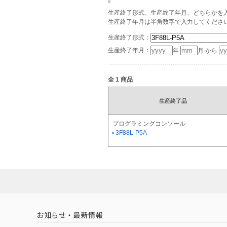
生産終了形式、生産終了年月、どちらかを入
生産終了年月は半角数字で入力してくださ
生産終了形式：
生産終了年月：
年
月 から
全
1
商品
生産終了品
プログラミングコンソール
3F88L-P5A
お知らせ・最新情報