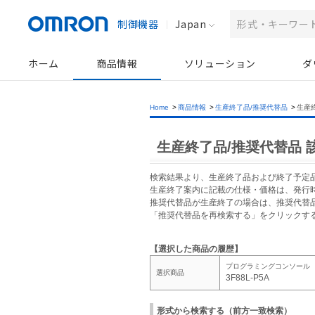
制御機器
Japan
ホーム
商品情報
ソリューション
ダ
Home
>
商品情報
>
生産終了品/推奨代替品
>
生産
生産終了品/推奨代替品 
検索結果より、生産終了品および終了予定
生産終了案内に記載の仕様・価格は、発行
推奨代替品が生産終了の場合は、推奨代替
「推奨代替品を再検索する」をクリックす
【選択した商品の履歴】
プログラミングコンソール
選択商品
3F88L-P5A
形式から検索する（前方一致検索）