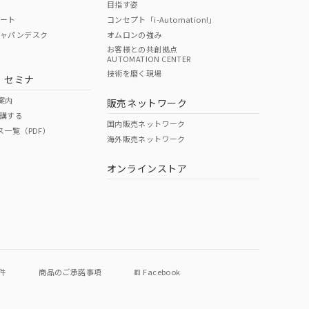
目指す姿
ポート
コンセプト「i-Automation!」
ジャパンデスク
オムロンの強み
お客様との共創拠点
AUTOMATION CENTER
技術を磨く現場
・セミナ
案内
販売ネットワーク
講する
国内販売ネットワーク
ス一覧（PDF）
海外販売ネットワーク
オンラインストア
件
商品のご承諾事項
Facebook