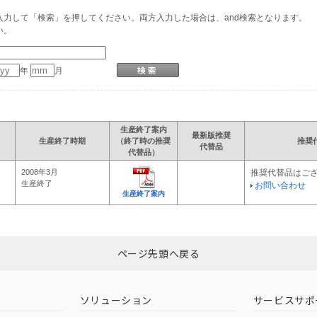
力して「検索」を押してください。両方入力した場合は、and検索となります。
い。
年
月
生産終了案内
最新版推奨
生産終了時期
（終了時の推奨
推奨
代替品
代替品）
2008年3月
推奨代替品はご
生産終了
お問い合わせ
生産終了案内
ページ先頭へ戻る
ソリューション
サービスサポ