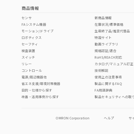
商品情報
センサ
新商品情報
FAシステム機器
在庫状況/標準価格
モーション/ドライブ
生産終了品/推奨代替品
ロボティクス
特設サイト
セーフティ
動画ライブラリ
検査装置
規格認証/適合
スイッチ
RoHS/REACH対応
リレー
カタログ/マニュアル訂正
コントロール
技術解説
電源/周辺機器他
使用上の注意事項
省エネ支援/環境対策機器
製品に関するFAQ
目的・仕様から探す
FA用語辞典
改善・活用事例から探す
製品セキュリティへの取
OMRON Corporation
ヘルプ
サ