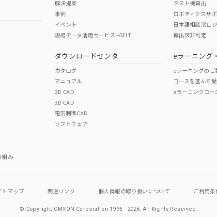
解決提案
テスト機貸出
事例
ロボティクスサ
イベント
日本語相談窓口
現場データ活用サービスi-BELT
輸出該非判定
ダウンロードセンタ
eラーニング
カタログ
eラーニングのご
マニュアル
コースを選んで受
2D CAD
eラーニングコー
3D CAD
電気制御CAD
ソフトウェア
り組み
イトマップ
関連リンク
個人情報の
取り扱いについて
ご利用条
© Copyright OMRON Corporation 1996 - 2026.
All Rights Reserved.