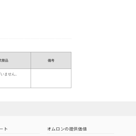
代替品
備考
ざいません。
ート
オムロンの提供価値