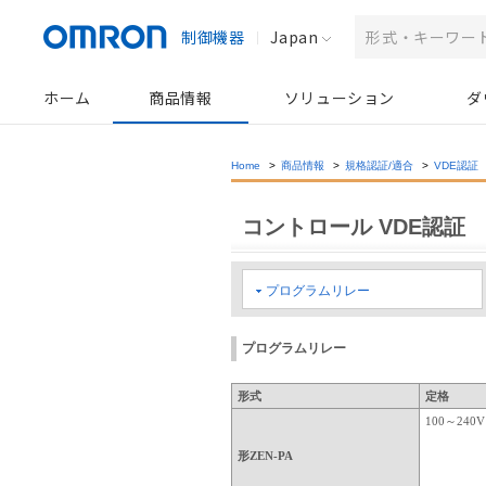
制御機器
Japan
ホーム
商品情報
ソリューション
ダ
Home
>
商品情報
>
規格認証/適合
>
VDE認証
コントロール VDE認証
プログラムリレー
プログラムリレー
形式
定格
100～240
形ZEN-PA