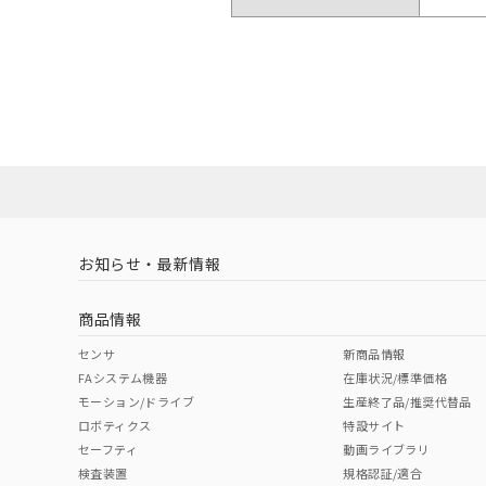
お知らせ・最新情報
商品情報
センサ
新商品情報
FAシステム機器
在庫状況/標準価格
モーション/ドライブ
生産終了品/推奨代替品
ロボティクス
特設サイト
セーフティ
動画ライブラリ
検査装置
規格認証/適合