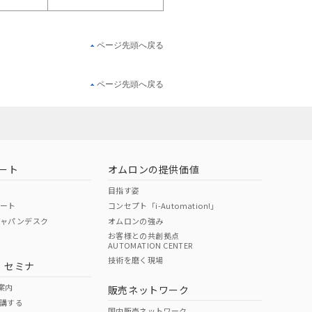
ページ先頭へ戻る
ページ先頭へ戻る
ート
オムロンの提供価値
目指す姿
ポート
コンセプト「i-Automation!」
ジャパンデスク
オムロンの強み
お客様との共創拠点
AUTOMATION CENTER
技術を磨く現場
・セミナ
案内
販売ネットワーク
講する
国内販売ネットワーク