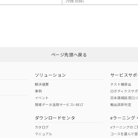
（VDE 0160）
ページ先頭へ戻る
ソリューション
サービスサポ
解決提案
テスト機貸出
事例
ロボティクスサ
イベント
日本語相談窓口
現場データ活用サービスi-BELT
輸出該非判定
ダウンロードセンタ
eラーニング
カタログ
eラーニングのご
マニュアル
コースを選んで受