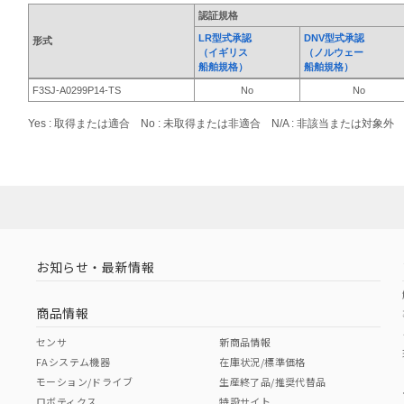
認証規格
LR型式承認
DNV型式承認
形式
（イギリス
（ノルウェー
船舶規格）
船舶規格）
F3SJ-A0299P14-TS
No
No
Yes : 取得または適合 No : 未取得または非適合 N/A : 非該当または対象外
お知らせ・最新情報
商品情報
センサ
新商品情報
FAシステム機器
在庫状況/標準価格
モーション/ドライブ
生産終了品/推奨代替品
ロボティクス
特設サイト