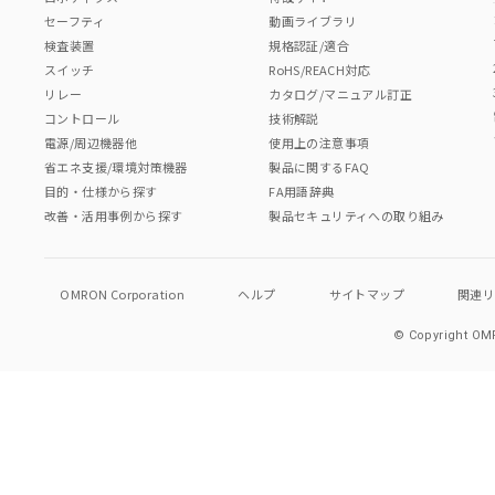
セーフティ
動画ライブラリ
検査装置
規格認証/適合
スイッチ
RoHS/REACH対応
リレー
カタログ/マニュアル訂正
コントロール
技術解説
電源/周辺機器他
使用上の注意事項
省エネ支援/環境対策機器
製品に関するFAQ
目的・仕様から探す
FA用語辞典
改善・活用事例から探す
製品セキュリティへの取り組み
OMRON Corporation
ヘルプ
サイトマップ
関連
© Copyright OMR