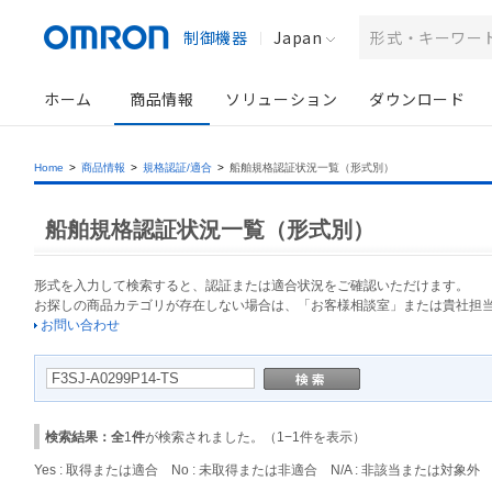
制御機器
Japan
ホーム
商品情報
ソリューション
ダウンロード
Home
>
商品情報
>
規格認証/適合
>
船舶規格認証状況一覧（形式別）
船舶規格認証状況一覧（形式別）
形式を入力して検索すると、認証または適合状況をご確認いただけます。
お探しの商品カテゴリが存在しない場合は、「お客様相談室」または貴社担
お問い合わせ
検索結果：全
1
件
が検索されました。（
1
−
1
件を表示）
Yes : 取得または適合 No : 未取得または非適合 N/A : 非該当または対象外