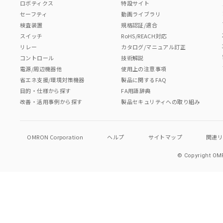
ロボティクス
特設サイト
セーフティ
動画ライブラリ
検査装置
規格認証/適合
スイッチ
RoHS/REACH対応
リレー
カタログ/マニュアル訂正
コントロール
技術解説
電源/周辺機器他
使用上の注意事項
省エネ支援/環境対策機器
製品に関するFAQ
目的・仕様から探す
FA用語辞典
改善・活用事例から探す
製品セキュリティへの取り組み
OMRON Corporation
ヘルプ
サイトマップ
関連
© Copyright OMR