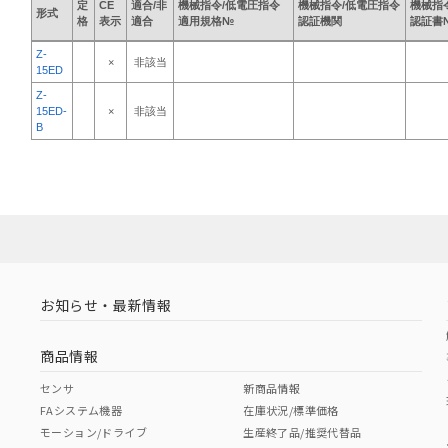
定
CE
適合/非
機械指令/低電圧指令
機械指令/低電圧指令
機械指
形式
格
表示
適合
適用規格№
認証機関
認証書
Z-
×
非該当
15ED
Z-
15ED-
×
非該当
B
お知らせ・最新情報
商品情報
センサ
新商品情報
FAシステム機器
在庫状況/標準価格
モーション/ドライブ
生産終了品/推奨代替品