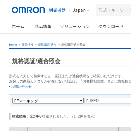
制御機器
Japan
ホーム
商品情報
ソリューション
ダウンロード
Home
>
商品情報
>
規格認証/適合
>
規格認証/適合照会
規格認証/適合照会
形式を入力して検索すると、認証または適合状況をご確認いただけます。
お探しの商品カテゴリが存在しない場合は、「お客様相談室」または貴社担
お問い合わせ
検索結果：全
2
件
が検索されました。（
1
−
2
件を表示）