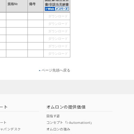
規格№
備考
書/非該当見解書
ダウンロード
ダウンロード
ダウンロード
ダウンロード
ダウンロード
ダウンロード
ページ先頭へ戻る
ート
オムロンの提供価値
目指す姿
ポート
コンセプト「i-Automation!」
ジャパンデスク
オムロンの強み