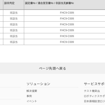
該非判定
認定書№ / 適合宣言書№ / 非該当見解書№
非該当
FHC9-C009
非該当
FHC9-C009
非該当
FHC9-C009
非該当
FHC9-C009
非該当
FHC9-C009
非該当
FHC9-C009
ページ先頭へ戻る
ソリューション
サービスサポ
解決提案
テスト機貸出
事例
ロボティクスサ
イベント
日本語相談窓口