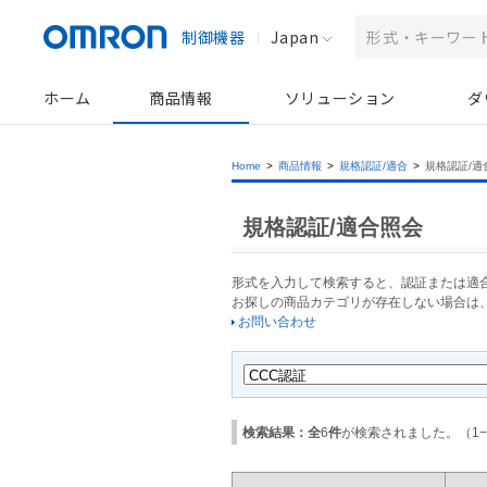
制御機器
Japan
ホーム
商品情報
ソリューション
ダ
Home
>
商品情報
>
規格認証/適合
>
規格認証/適
規格認証/適合照会
形式を入力して検索すると、認証または適
お探しの商品カテゴリが存在しない場合は
お問い合わせ
検索結果：全
6
件
が検索されました。（
1
−