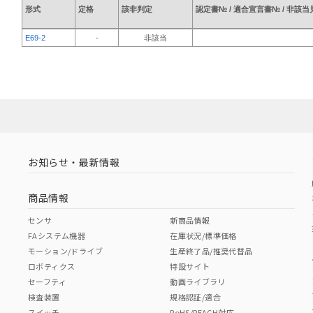
形式
定格
該非判定
認定書№ / 適合宣言書№ / 非該
E69-2
-
非該当
お知らせ・最新情報
商品情報
センサ
新商品情報
FAシステム機器
在庫状況/標準価格
モーション/ドライブ
生産終了品/推奨代替品
ロボティクス
特設サイト
セーフティ
動画ライブラリ
検査装置
規格認証/適合
スイッチ
RoHS/REACH対応