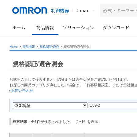
制御機器
Japan
ホーム
商品情報
ソリューション
ダウンロード
Home
>
商品情報
>
規格認証/適合
>
規格認証/適合照会
規格認証/適合照会
形式を入力して検索すると、認証または適合状況をご確認いただけます。
お探しの商品カテゴリが存在しない場合は、「お客様相談室」または貴社担
お問い合わせ
検索結果：全
1
件
が検索されました。（
1
−
1
件を表示）