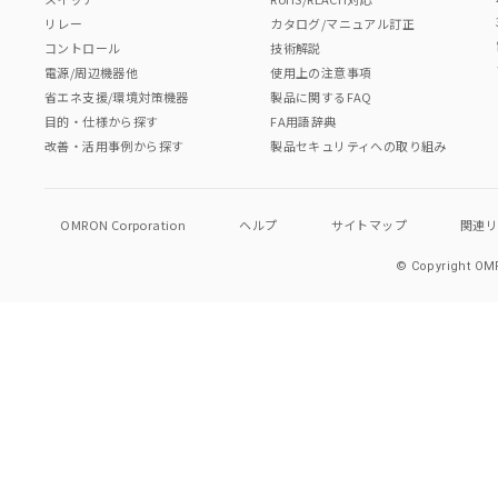
リレー
カタログ/マニュアル訂正
コントロール
技術解説
電源/周辺機器他
使用上の注意事項
省エネ支援/環境対策機器
製品に関するFAQ
目的・仕様から探す
FA用語辞典
改善・活用事例から探す
製品セキュリティへの取り組み
OMRON Corporation
ヘルプ
サイトマップ
関連
© Copyright OMR