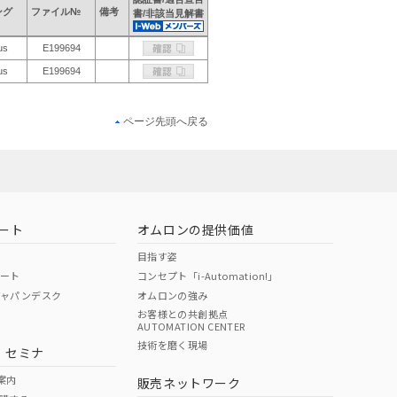
ング
ファイル№
備考
書/非該当見解書
us
E199694
us
E199694
ページ先頭へ戻る
ート
オムロンの提供価値
目指す姿
ポート
コンセプト「i-Automation!」
ジャパンデスク
オムロンの強み
お客様との共創拠点
AUTOMATION CENTER
技術を磨く現場
・セミナ
案内
販売ネットワーク