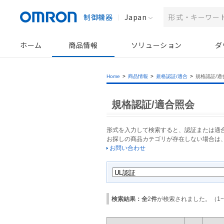
制御機器
Japan
ホーム
商品情報
ソリューション
ダ
Home
>
商品情報
>
規格認証/適合
>
規格認証/適
規格認証/適合照会
形式を入力して検索すると、認証または適
お探しの商品カテゴリが存在しない場合は
お問い合わせ
検索結果：全
2
件
が検索されました。（
1
−