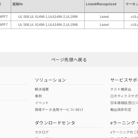
リ
規格№
Listed/Recognized
マーキ
NIPF7
UL 508,UL 61496-1,UL61496-2,UL1998
Listed
cUL
NIPF7
UL 508,UL 61496-1,UL61496-2,UL1998
Listed
cUL
ページ先頭へ戻る
ソリューション
サービスサポ
解決提案
テスト機貸出
事例
ロボティクスサ
イベント
日本語相談窓口
現場データ活用サービスi-BELT
輸出該非判定
ダウンロードセンタ
eラーニング
カタログ
eラーニングのご