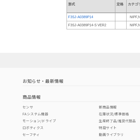
形式
定格
カテゴ
F3SJ-A0389P14
NIPF,
F3SJ-A0389P14-S VER2
NIPF,
お知らせ・最新情報
商品情報
センサ
新商品情報
FAシステム機器
在庫状況/標準価格
モーション/ドライブ
生産終了品/推奨代替品
ロボティクス
特設サイト
セーフティ
動画ライブラリ