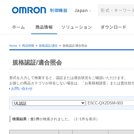
制御機器
Japan
ホーム
商品情報
ソリューション
ダウンロード
Home
>
商品情報
>
規格認証/適合
>
規格認証/適合照会
規格認証/適合照会
形式を入力して検索すると、認証または適合状況をご確認いただけます。
お探しの商品カテゴリが存在しない場合は、「お客様相談室」または貴社担
お問い合わせ
検索結果：全
1
件
が検索されました。（
1
−
1
件を表示）