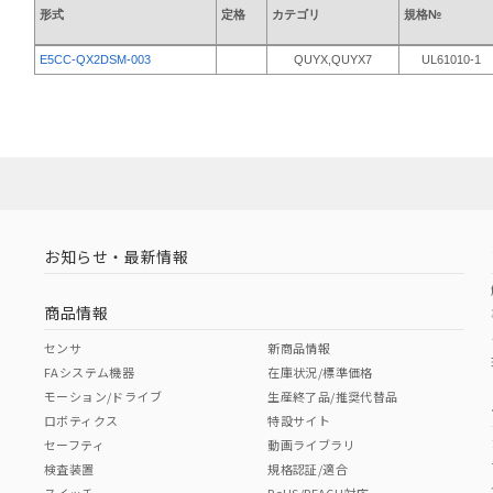
形式
定格
カテゴリ
規格№
E5CC-QX2DSM-003
QUYX,QUYX7
UL61010-1
お知らせ・最新情報
商品情報
センサ
新商品情報
FAシステム機器
在庫状況/標準価格
モーション/ドライブ
生産終了品/推奨代替品
ロボティクス
特設サイト
セーフティ
動画ライブラリ
検査装置
規格認証/適合
スイッチ
RoHS/REACH対応