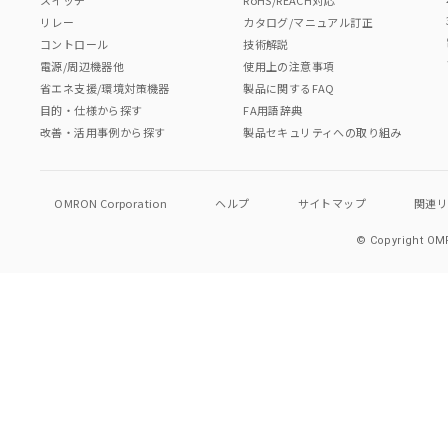
リレー
カタログ/マニュアル訂正
コントロール
技術解説
電源/周辺機器他
使用上の注意事項
省エネ支援/環境対策機器
製品に関するFAQ
目的・仕様から探す
FA用語辞典
改善・活用事例から探す
製品セキュリティへの取り組み
OMRON Corporation
ヘルプ
サイトマップ
関連
© Copyright OMR