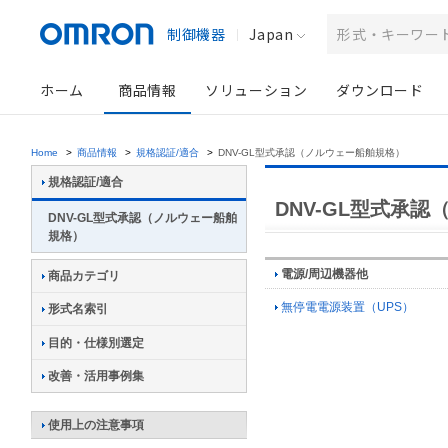
制御機器
Japan
ホーム
商品情報
ソリューション
ダウンロード
Home
>
商品情報
>
規格認証/適合
>
DNV-GL型式承認（ノルウェー船舶規格）
規格認証/適合
DNV-GL型式承
DNV-GL型式承認（ノルウェー船舶
規格）
電源/周辺機器他
商品カテゴリ
無停電電源装置（UPS）
形式名索引
目的・仕様別選定
改善・活用事例集
使用上の注意事項