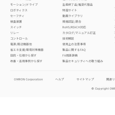
モーション/ドライブ
生産終了品/推奨代替品
ロボティクス
特設サイト
セーフティ
動画ライブラリ
検査装置
規格認証/適合
スイッチ
RoHS/REACH対応
リレー
カタログ/マニュアル訂正
コントロール
技術解説
電源/周辺機器他
使用上の注意事項
省エネ支援/環境対策機器
製品に関するFAQ
目的・仕様から探す
FA用語辞典
改善・活用事例から探す
製品セキュリティへの取り組み
OMRON Corporation
ヘルプ
サイトマップ
関連
© Copyright OMR