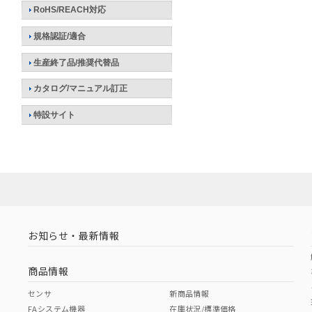
RoHS/REACH対応
規格認証/適合
生産終了品/推奨代替品
カタログ/マニュアル訂正
特設サイト
お知らせ・最新情報
商品情報
センサ
新商品情報
FAシステム機器
在庫状況/標準価格