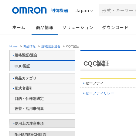
制御機器
Japan
ホーム
商品情報
ソリューション
ダウンロード
Home
>
商品情報
>
規格認証/適合
>
CQC認証
規格認証/適合
CQC認証
CQC認証
商品カテゴリ
セーフティ
形式名索引
セーフティリレー
目的・仕様別選定
改善・活用事例集
使用上の注意事項
RoHS/REACH対応