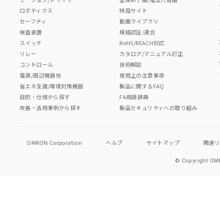
ロボティクス
特設サイト
セーフティ
動画ライブラリ
検査装置
規格認証/適合
スイッチ
RoHS/REACH対応
リレー
カタログ/マニュアル訂正
コントロール
技術解説
電源/周辺機器他
使用上の注意事項
省エネ支援/環境対策機器
製品に関するFAQ
目的・仕様から探す
FA用語辞典
改善・活用事例から探す
製品セキュリティへの取り組み
OMRON Corporation
ヘルプ
サイトマップ
関連
© Copyright OMR