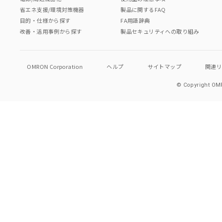
省エネ支援/環境対策機器
製品に関するFAQ
目的・仕様から探す
FA用語辞典
改善・活用事例から探す
製品セキュリティへの取り組み
OMRON Corporation
ヘルプ
サイトマップ
関連
© Copyright OMR