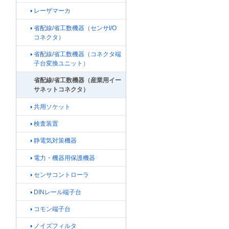
レーザマーカ
省配線/省工数機器（センサI/O
コネクタ）
省配線/省工数機器（コネクタ端
子台変換ユニット）
省配線/省工数機器（産業用イー
サネットコネクタ）
共用ソケット
検査装置
静電気対策機器
電力・機器用保護機器
センサコントローラ
DINレール端子台
コモン端子台
ノイズフィルタ