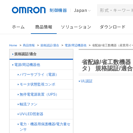
制御機器
Japan
ホーム
商品情報
ソリューション
ダウンロード
Home
>
商品情報
>
規格認証/適合
>
電源/周辺機器他
>
省配線/省工数機器（産業用イ
規格認証/適合
省配線/省工数機
電源/周辺機器他
タ） 規格認証/適合
パワーサプライ（電源）
UL認証
モータ状態監視コンポ
無停電電源装置（UPS）
軸流ファン
UV-LED照射器
電力・機器用保護機器/電力量セ
ンサ