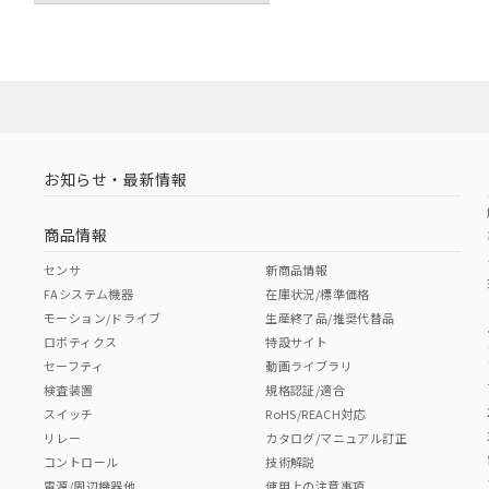
お知らせ・最新情報
商品情報
センサ
新商品情報
FAシステム機器
在庫状況/標準価格
モーション/ドライブ
生産終了品/推奨代替品
ロボティクス
特設サイト
セーフティ
動画ライブラリ
検査装置
規格認証/適合
スイッチ
RoHS/REACH対応
リレー
カタログ/マニュアル訂正
コントロール
技術解説
電源/周辺機器他
使用上の注意事項