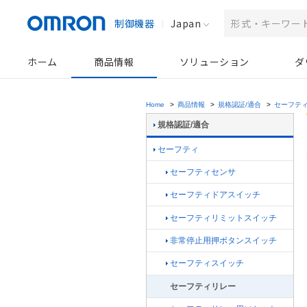
制御機器
Japan
ホーム
商品情報
ソリューション
ダ
Home
>
商品情報
>
規格認証/適合
>
セーフテ
規格認証/適合
セーフティ
セーフティセンサ
セーフティドアスイッチ
セーフティリミットスイッチ
非常停止用押ボタンスイッチ
セーフティスイッチ
セーフティリレー