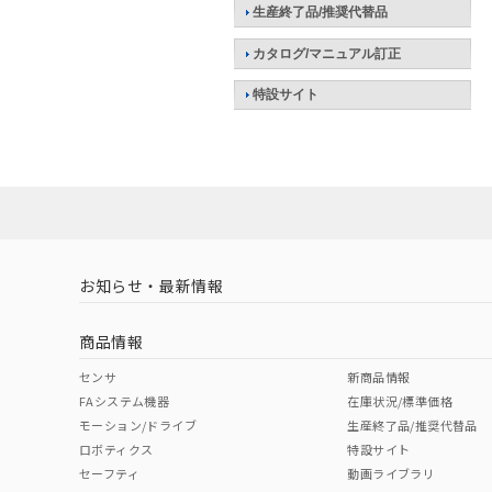
生産終了品/推奨代替品
カタログ/マニュアル訂正
特設サイト
お知らせ・最新情報
商品情報
センサ
新商品情報
FAシステム機器
在庫状況/標準価格
モーション/ドライブ
生産終了品/推奨代替品
ロボティクス
特設サイト
セーフティ
動画ライブラリ