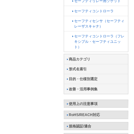
セーフティリレー用ソケット
セーフティコントローラ
セーフティセンサ（セーフティ
レーザスキャナ）
セーフティコントローラ（フレ
キシブル・セーフティユニッ
ト）
商品カテゴリ
形式名索引
目的・仕様別選定
改善・活用事例集
使用上の注意事項
RoHS/REACH対応
規格認証/適合