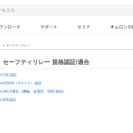
ウンロード
サポート
セミナ
オムロンの
ィ
>
セーフティリレー
セーフティリレー 規格認証/適合
CQC認証
KOSHA（Sマーク）認証
UKCA適合（機械、低電圧、EMC規則）
VDE認証