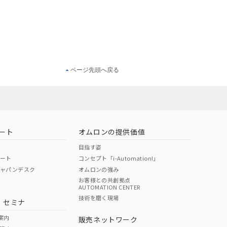
ページ先頭へ戻る
ート
オムロンの提供価値
目指す姿
ポート
コンセプト「i-Automation!」
ジャパンデスク
オムロンの強み
お客様との共創拠点
AUTOMATION CENTER
技術を磨く現場
・セミナ
案内
販売ネットワーク