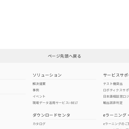
ページ先頭へ戻る
ソリューション
サービスサポ
解決提案
テスト機貸出
事例
ロボティクスサ
イベント
日本語相談窓口
現場データ活用サービスi-BELT
輸出該非判定
ダウンロードセンタ
eラーニング
カタログ
eラーニングのご