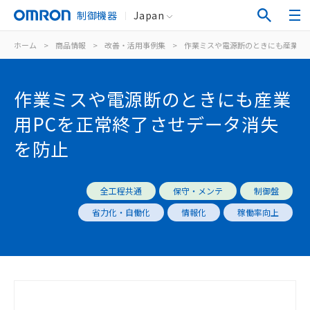
制御機器
Japan
ホーム
>
商品情報
>
改善・活用事例集
>
作業ミスや電源断のときにも産業用P
作業ミスや電源断のときにも産業
用PCを正常終了させデータ消失
を防止
全工程共通
保守・メンテ
制御盤
省力化・自働化
情報化
稼働率向上