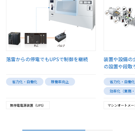
落雷からの停電でもUPSで制御を継続
装置や設備の
の設置や段取
省力化・自働化
稼働率向上
省力化・自働化
効率化（業務・
無停電電源装置（UPS）
マシンオートメー