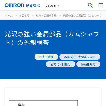
制御機器
Japan
ホーム
>
商品情報
>
改善・活用事例集
>
光沢の強い金属部品（カムシャフト
光沢の強い金属部品（カムシャフ
ト）の外観検査
検査・確認
品質向上・歩留まり向上
省力化・自働化
多品種対応