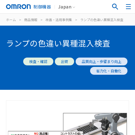
制御機器
Japan
ホーム
>
商品情報
>
改善・活用事例集
>
ランプの色違い異種混入検査
ランプの色違い異種混入検査
検査・確認
出荷
品質向上・歩留まり向上
省力化・自働化