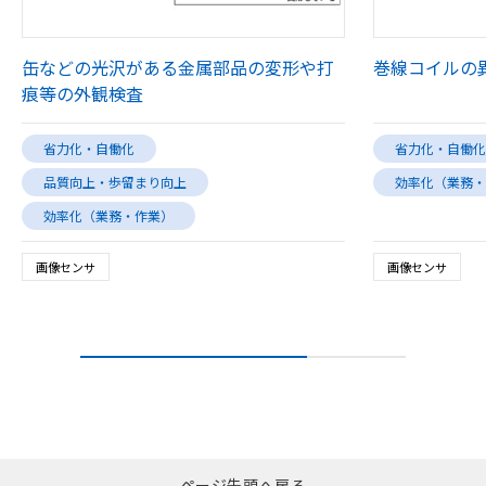
缶などの光沢がある金属部品の変形や打
巻線コイルの
痕等の外観検査
省力化・自働化
省力化・自働化
品質向上・歩留まり向上
効率化（業務・
効率化（業務・作業）
画像センサ
画像センサ
ページ先頭へ戻る