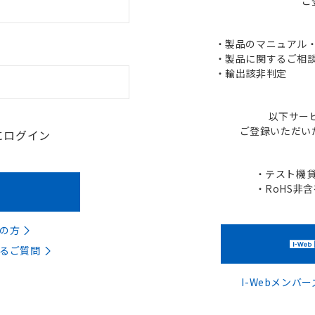
ご
・製品のマニュアル・C
・製品に関するご相談
・輸出該非判定
以下サー
ご登録いただい
にログイン
・テスト機
・RoHS非
の方
るご質問
I-Webメン