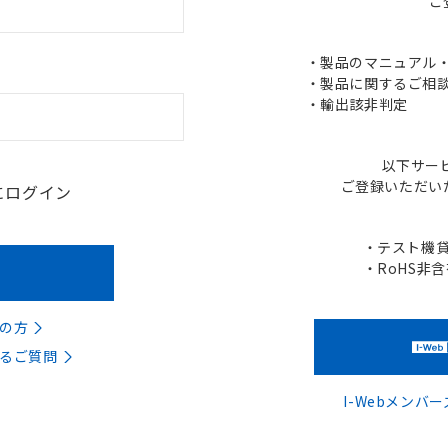
ご
・製品のマニュアル・C
・製品に関するご相談
・輸出該非判定
以下サー
ご登録いただい
にログイン
・テスト機
・RoHS非
の方
るご質問
I-Webメン