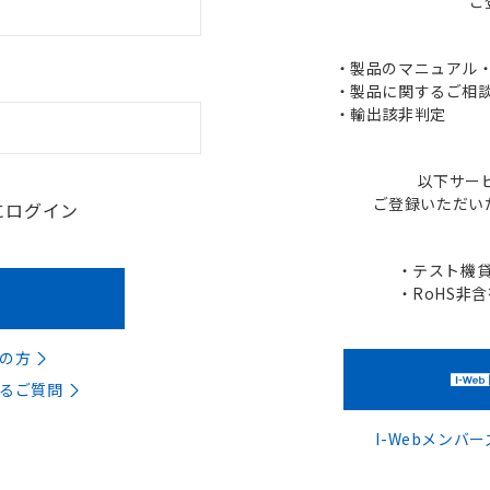
ご
・製品のマニュアル・C
・製品に関するご相談
・輸出該非判定
以下サー
ご登録いただい
にログイン
・テスト機
・RoHS非
の方
るご質問
I-Webメン