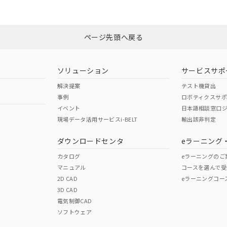
ページ先頭へ戻る
ソリューション
サービスサポ
解決提案
テスト機貸出
事例
ロボティクスサ
イベント
日本語相談窓口
現場データ活用サービスi-BELT
輸出該非判定
ダウンロードセンタ
eラーニング
カタログ
eラーニングのご
マニュアル
コースを選んで受
2D CAD
eラーニングコー
3D CAD
電気制御CAD
ソフトウェア