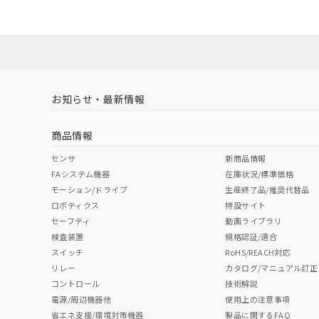
お知らせ・最新情報
商品情報
センサ
新商品情報
FAシステム機器
在庫状況/標準価格
モーション/ドライブ
生産終了品/推奨代替品
ロボティクス
特設サイト
セーフティ
動画ライブラリ
検査装置
規格認証/適合
スイッチ
RoHS/REACH対応
リレー
カタログ/マニュアル訂正
コントロール
技術解説
電源/周辺機器他
使用上の注意事項
省エネ支援/環境対策機器
製品に関するFAQ