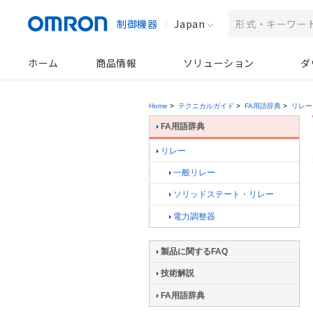
制御機器
Japan
ホーム
商品情報
ソリューション
ダ
Home
>
テクニカルガイド
>
FA用語辞典
>
リレー
FA用語辞典
リレー
一般リレー
ソリッドステート・リレー
電力調整器
製品に関するFAQ
技術解説
FA用語辞典