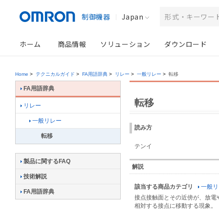
制御機器
Japan
ホーム
商品情報
ソリューション
ダウンロード
Home
>
テクニカルガイド
>
FA用語辞典
>
リレー
>
一般リレー
>
転移
FA用語辞典
転移
リレー
一般リレー
読み方
転移
テンイ
製品に関するFAQ
解説
技術解説
該当する商品カテゴリ
一般リ
FA用語辞典
接点接触面とその近傍が、放電
相対する接点に移動する現象。