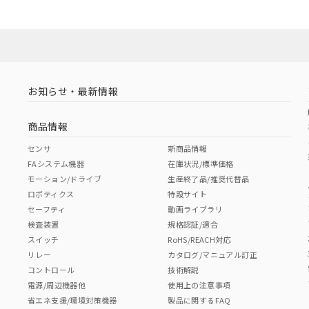
お知らせ・最新情報
商品情報
センサ
新商品情報
FAシステム機器
在庫状況/標準価格
モーション/ドライブ
生産終了品/推奨代替品
ロボティクス
特設サイト
セーフティ
動画ライブラリ
検査装置
規格認証/適合
スイッチ
RoHS/REACH対応
リレー
カタログ/マニュアル訂正
コントロール
技術解説
電源/周辺機器他
使用上の注意事項
省エネ支援/環境対策機器
製品に関するFAQ