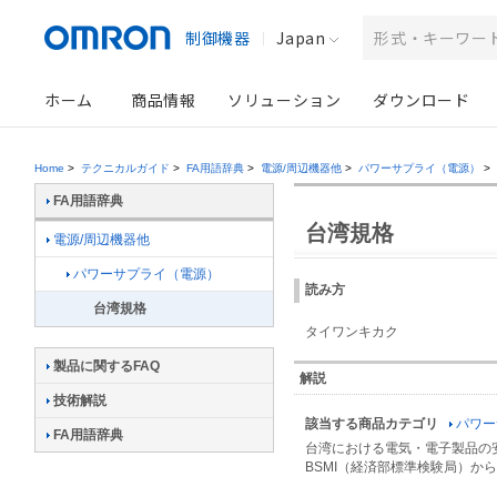
制御機器
Japan
ホーム
商品情報
ソリューション
ダウンロード
Home
>
テクニカルガイド
>
FA用語辞典
>
電源/周辺機器他
>
パワーサプライ（電源）
>
FA用語辞典
台湾規格
電源/周辺機器他
パワーサプライ（電源）
読み方
台湾規格
タイワンキカク
製品に関するFAQ
解説
技術解説
該当する商品カテゴリ
パワー
FA用語辞典
台湾における電気・電子製品の
BSMI（経済部標準検験局）か