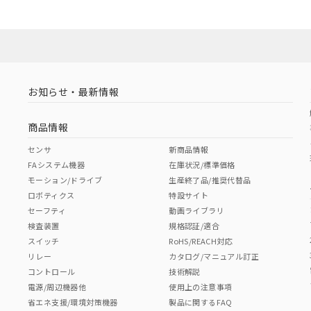
お知らせ・最新情報
商品情報
センサ
新商品情報
FAシステム機器
在庫状況/標準価格
モーション/ドライブ
生産終了品/推奨代替品
ロボティクス
特設サイト
セーフティ
動画ライブラリ
検査装置
規格認証/適合
スイッチ
RoHS/REACH対応
リレー
カタログ/マニュアル訂正
コントロール
技術解説
電源/周辺機器他
使用上の注意事項
省エネ支援/環境対策機器
製品に関するFAQ