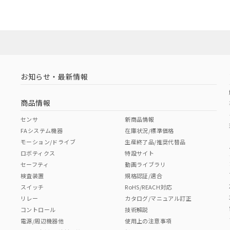
お知らせ・最新情報
商品情報
センサ
新商品情報
FAシステム機器
在庫状況/標準価格
モーション/ドライブ
生産終了品/推奨代替品
ロボティクス
特設サイト
セーフティ
動画ライブラリ
検査装置
規格認証/適合
スイッチ
RoHS/REACH対応
リレー
カタログ/マニュアル訂正
コントロール
技術解説
電源/周辺機器他
使用上の注意事項