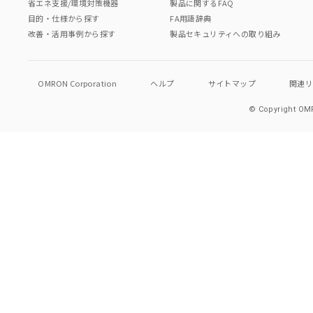
省エネ支援/環境対策機器
製品に関するFAQ
目的・仕様から探す
FA用語辞典
改善・活用事例から探す
製品セキュリティへの取り組み
OMRON Corporation
ヘルプ
サイトマップ
関連
© Copyright OMR