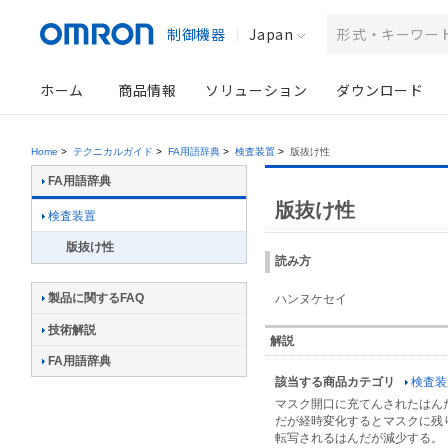
制御機器
Japan
ホーム
商品情報
ソリューション
ダウンロード
Home
>
テクニカルガイド
>
FA用語辞典
>
検査装置
>
版抜け性
FA用語辞典
版抜け性
検査装置
版抜け性
読み方
製品に関するFAQ
ハンヌケセイ
技術解説
解説
FA用語辞典
該当する商品カテゴリ
検査装
マスク開口に充てんされたはん
だが経時変化するとマスクに残
転写されるはんだが減少する。