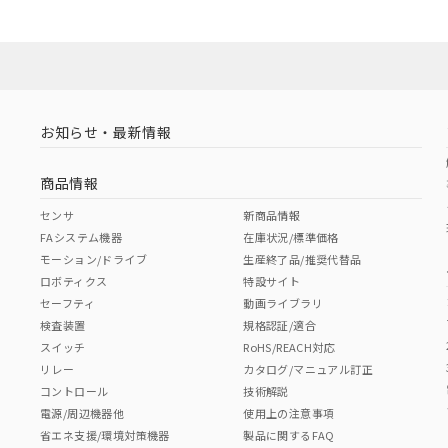
お知らせ・最新情報
商品情報
センサ
新商品情報
FAシステム機器
在庫状況/標準価格
モーション/ドライブ
生産終了品/推奨代替品
ロボティクス
特設サイト
セーフティ
動画ライブラリ
検査装置
規格認証/適合
スイッチ
RoHS/REACH対応
リレー
カタログ/マニュアル訂正
コントロール
技術解説
電源/周辺機器他
使用上の注意事項
省エネ支援/環境対策機器
製品に関するFAQ