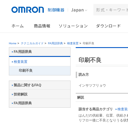
制御機器
Japan
ホーム
商品情報
ソリューション
ダウンロード
Home
>
テクニカルガイド
>
FA用語辞典
>
検査装置
>
印刷不良
FA用語辞典
印刷不良
検査装置
印刷不良
読み方
製品に関するFAQ
インサツフリョウ
技術解説
解説
FA用語辞典
該当する商品カテゴリ
検査装
はんだの供給量、位置、供給さ
リフロー後に不良となりうる状