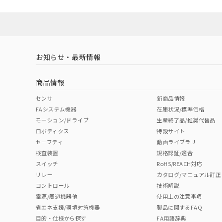
お知らせ・最新情報
商品情報
センサ
新商品情報
FAシステム機器
在庫状況/標準価格
モーション/ドライブ
生産終了品/推奨代替品
ロボティクス
特設サイト
セーフティ
動画ライブラリ
検査装置
規格認証/適合
スイッチ
RoHS/REACH対応
リレー
カタログ/マニュアル訂正
コントロール
技術解説
電源/周辺機器他
使用上の注意事項
省エネ支援/環境対策機器
製品に関するFAQ
目的・仕様から探す
FA用語辞典