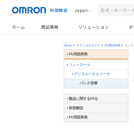
制御機器
Japan
ホーム
商品情報
ソリューション
ダ
Home
>
テクニカルガイド
>
FA用語辞典
>
コント
FA用語辞典
コントロール
デジタルパネルメータ
バンク切替
製品に関するFAQ
技術解説
FA用語辞典