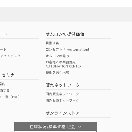
ート
オムロンの提供価値
目指す姿
ポート
コンセプト「i-Automation!」
ジャパンデスク
オムロンの強み
お客様との共創拠点
AUTOMATION CENTER
技術を磨く現場
・セミナ
案内
販売ネットワーク
講する
国内販売ネットワーク
ス一覧（PDF）
海外販売ネットワーク
オンラインストア
在庫状況/標準価格 照会