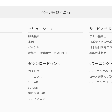
ページ先頭へ戻る
ソリューション
サービスサポ
解決提案
テスト機貸出
事例
ロボティクスサ
イベント
日本語相談窓口
現場データ活用サービスi-BELT
輸出該非判定
ダウンロードセンタ
eラーニング
カタログ
eラーニングのご
マニュアル
コースを選んで受
2D CAD
eラーニングコー
3D CAD
電気制御CAD
ソフトウェア