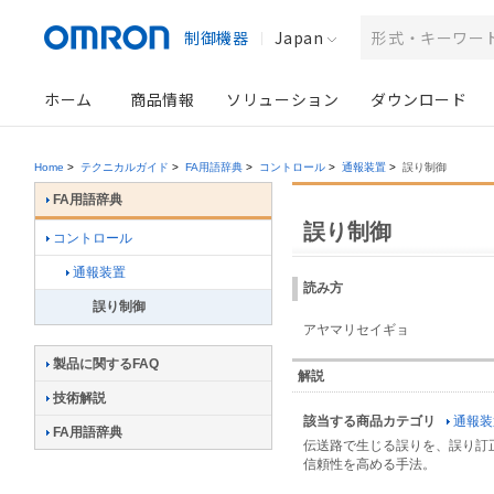
制御機器
Japan
ホーム
商品情報
ソリューション
ダウンロード
Home
>
テクニカルガイド
>
FA用語辞典
>
コントロール
>
通報装置
>
誤り制御
FA用語辞典
誤り制御
コントロール
通報装置
読み方
誤り制御
アヤマリセイギョ
製品に関するFAQ
解説
技術解説
該当する商品カテゴリ
通報装
FA用語辞典
伝送路で生じる誤りを、誤り訂
信頼性を高める手法。