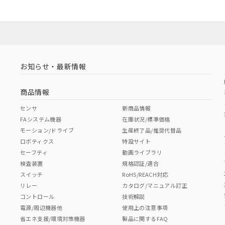
お知らせ・最新情報
商品情報
センサ
新商品情報
FAシステム機器
在庫状況/標準価格
モーション/ドライブ
生産終了品/推奨代替品
ロボティクス
特設サイト
セーフティ
動画ライブラリ
検査装置
規格認証/適合
スイッチ
RoHS/REACH対応
リレー
カタログ/マニュアル訂正
コントロール
技術解説
電源/周辺機器他
使用上の注意事項
省エネ支援/環境対策機器
製品に関するFAQ