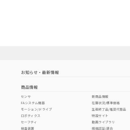
お知らせ・最新情報
商品情報
センサ
新商品情報
FAシステム機器
在庫状況/標準価格
モーション/ドライブ
生産終了品/推奨代替品
ロボティクス
特設サイト
セーフティ
動画ライブラリ
検査装置
規格認証/適合