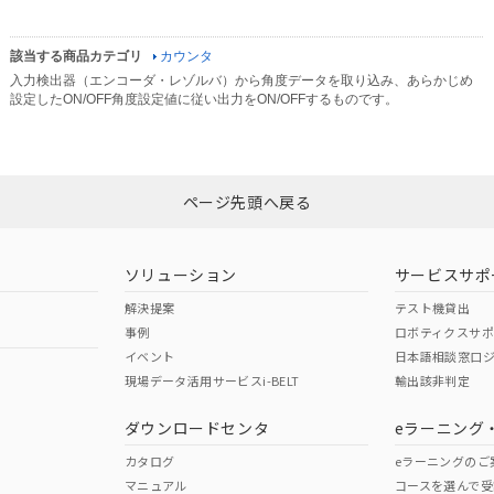
該当する商品カテゴリ
カウンタ
入力検出器（エンコーダ・レゾルバ）から角度データを取り込み、あらかじめ
設定したON/OFF角度設定値に従い出力をON/OFFするものです。
ページ先頭へ戻る
ソリューション
サービスサポ
解決提案
テスト機貸出
事例
ロボティクスサ
イベント
日本語相談窓口
現場データ活用サービスi-BELT
輸出該非判定
ダウンロードセンタ
eラーニング
カタログ
eラーニングのご
マニュアル
コースを選んで受