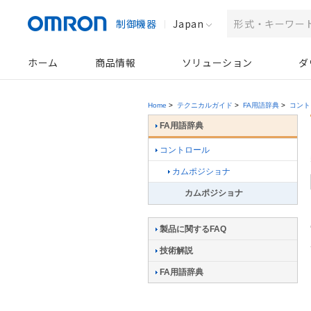
制御機器
Japan
ホーム
商品情報
ソリューション
ダ
Home
>
テクニカルガイド
>
FA用語辞典
>
コント
FA用語辞典
コントロール
カムポジショナ
カムポジショナ
製品に関するFAQ
技術解説
FA用語辞典