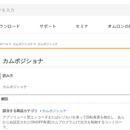
ウンロード
サポート
セミナ
オムロンの
ロール
>
カムポジショナ
>
カムポジショナ
カムポジショナ
読み方
カムポジショナ
解説
該当する商品カテゴリ
カムポジショナ
アブソリュート型エンコーダまたはレゾルバを使って回転角度を検出し、あら
かじめ設定されたON/OFF角度(カムプログラム)で出力を制御するコントロー
ラ。