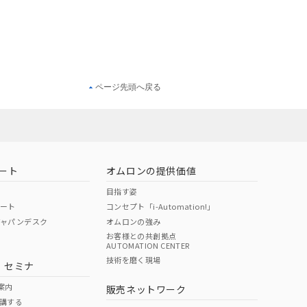
ページ先頭へ戻る
ート
オムロンの提供価値
目指す姿
ポート
コンセプト「i-Automation!」
ジャパンデスク
オムロンの強み
お客様との共創拠点
AUTOMATION CENTER
技術を磨く現場
・セミナ
案内
販売ネットワーク
講する