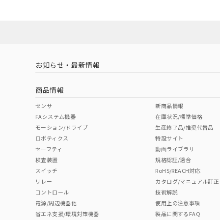
お知らせ・最新情報
商品情報
センサ
新商品情報
FAシステム機器
在庫状況/標準価格
モーション/ドライブ
生産終了品/推奨代替品
ロボティクス
特設サイト
セーフティ
動画ライブラリ
検査装置
規格認証/適合
スイッチ
RoHS/REACH対応
リレー
カタログ/マニュアル訂正
コントロール
技術解説
電源/周辺機器他
使用上の注意事項
省エネ支援/環境対策機器
製品に関するFAQ