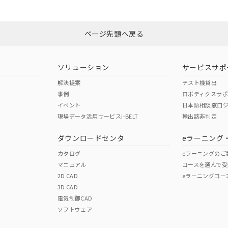
ページ先頭へ戻る
ソリューション
サービスサポ
解決提案
テスト機貸出
事例
ロボティクスサ
イベント
日本語相談窓口
現場データ活用サービスi-BELT
輸出該非判定
ダウンロードセンタ
eラーニング
カタログ
eラーニングのご
マニュアル
コースを選んで受
2D CAD
eラーニングコー
3D CAD
電気制御CAD
ソフトウェア