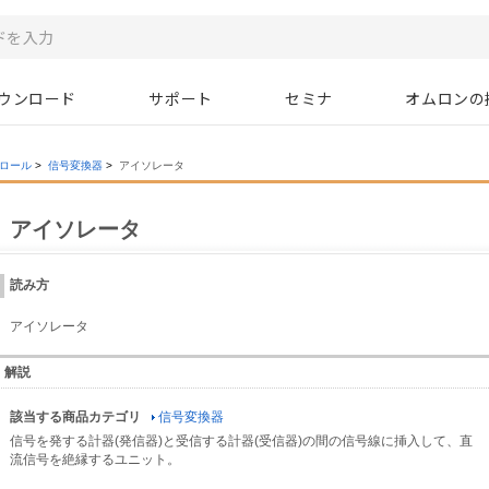
ウンロード
サポート
セミナ
オムロンの
ロール
>
信号変換器
>
アイソレータ
アイソレータ
読み方
アイソレータ
解説
該当する商品カテゴリ
信号変換器
信号を発する計器(発信器)と受信する計器(受信器)の間の信号線に挿入して、直
流信号を絶縁するユニット。