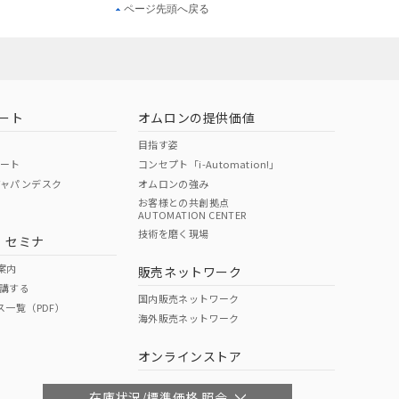
ページ先頭へ戻る
ート
オムロンの提供価値
目指す姿
ポート
コンセプト「i-Automation!」
ジャパンデスク
オムロンの強み
お客様との共創拠点
AUTOMATION CENTER
技術を磨く現場
・セミナ
案内
販売ネットワーク
講する
国内販売ネットワーク
ス一覧（PDF）
海外販売ネットワーク
オンラインストア
在庫状況/標準価格 照会