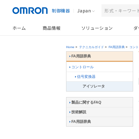
制御機器
Japan
ホーム
商品情報
ソリューション
ダ
Home
>
テクニカルガイド
>
FA用語辞典
>
コント
FA用語辞典
コントロール
信号変換器
アイソレータ
製品に関するFAQ
技術解説
FA用語辞典