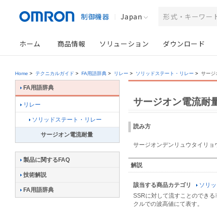
制御機器
Japan
ホーム
商品情報
ソリューション
ダウンロード
Home
>
テクニカルガイド
>
FA用語辞典
>
リレー
>
ソリッドステート・リレー
>
サージ
FA用語辞典
サージオン電流耐
リレー
ソリッドステート・リレー
読み方
サージオン電流耐量
サージオンデンリュウタイリョ
製品に関するFAQ
解説
技術解説
該当する商品カテゴリ
ソリッ
FA用語辞典
SSRに対して流すことのでき
クルでの波高値にて表す。