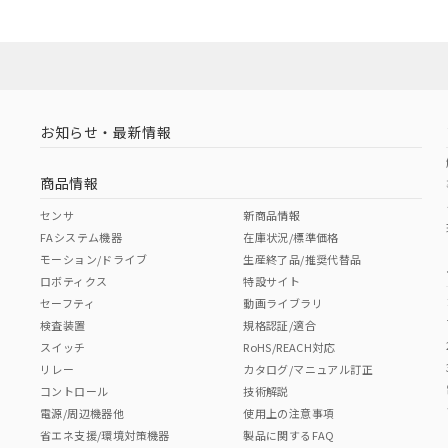
お知らせ・最新情報
商品情報
センサ
新商品情報
FAシステム機器
在庫状況/標準価格
モーション/ドライブ
生産終了品/推奨代替品
ロボティクス
特設サイト
セーフティ
動画ライブラリ
検査装置
規格認証/適合
スイッチ
RoHS/REACH対応
リレー
カタログ/マニュアル訂正
コントロール
技術解説
電源/周辺機器他
使用上の注意事項
省エネ支援/環境対策機器
製品に関するFAQ