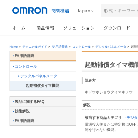
制御機器
Japan
ホーム
商品情報
ソリューション
ダウンロード
Home
>
テクニカルガイド
>
FA用語辞典
>
コントロール
>
デジタルパネルメータ
>
起動
FA用語辞典
起動補償タイマ機
コントロール
デジタルパネルメータ
読み方
起動補償タイマ機能
キドウホショウタイマキノウ
製品に関するFAQ
解説
技術解説
該当する商品カテゴリ
デジタ
FA用語辞典
電源投入後または特定接点OFF
測を行わない機能。