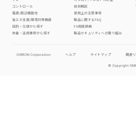
コントロール
技術解説
電源/周辺機器他
使用上の注意事項
省エネ支援/環境対策機器
製品に関するFAQ
目的・仕様から探す
FA用語辞典
改善・活用事例から探す
製品セキュリティへの取り組み
OMRON Corporation
ヘルプ
サイトマップ
関連
© Copyright OMR