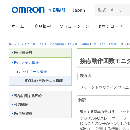
制御機器
Japan
ホーム
商品情報
ソリューション
ダウンロード
Home
>
テクニカルガイド
>
FA用語辞典
>
FAシステム機器
>
ネットワーク機器
>
接点動
FA用語辞典
接点動作回数モニ
FAシステム機器
ネットワーク機器
読み方
接点動作回数モニタ機能
セッテンドウサカイスウモニ
製品に関するFAQ
解説
技術解説
該当する商品カテゴリ
ネット
FA用語辞典
デジタルI/Oスレーブ・ビ
接点ごとのOFFからON し
50Hz）、記憶する機能。ス