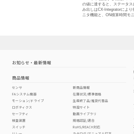
の値に達すると、ステータス
み出しはCX-Integrato
ニタ機能と、ON積算時間モ
お知らせ・最新情報
商品情報
センサ
新商品情報
FAシステム機器
在庫状況/標準価格
モーション/ドライブ
生産終了品/推奨代替品
ロボティクス
特設サイト
セーフティ
動画ライブラリ
検査装置
規格認証/適合
スイッチ
RoHS/REACH対応
リレー
カタログ/マニュアル訂正