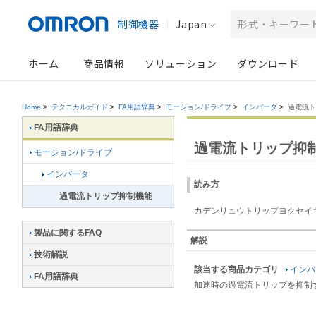
制御機器
Japan
ホーム
商品情報
ソリューション
ダウンロード
Home
>
テクニカルガイド
>
FA用語辞典
>
モーション/ドライブ
>
インバータ
>
過電流ト
FA用語辞典
過電流トリップ抑
モーション/ドライブ
インバータ
読み方
過電流トリップ抑制機能
カデンリュウトリップヨクセイ
製品に関するFAQ
解説
技術解説
該当する商品カテゴリ
インバ
FA用語辞典
加速時の過電流トリップを抑制