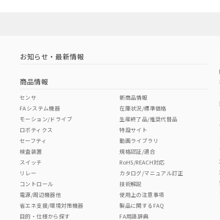
お知らせ・最新情報
商品情報
センサ
新商品情報
FAシステム機器
在庫状況/標準価格
モーション/ドライブ
生産終了品/推奨代替品
ロボティクス
特設サイト
セーフティ
動画ライブラリ
検査装置
規格認証/適合
スイッチ
RoHS/REACH対応
リレー
カタログ/マニュアル訂正
コントロール
技術解説
電源/周辺機器他
使用上の注意事項
省エネ支援/環境対策機器
製品に関するFAQ
目的・仕様から探す
FA用語辞典