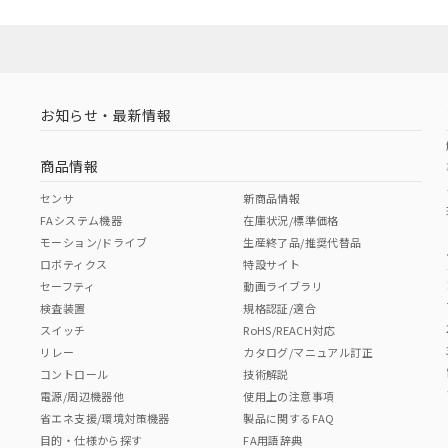
お知らせ・最新情報
商品情報
センサ
新商品情報
FAシステム機器
在庫状況/標準価格
モーション/ドライブ
生産終了品/推奨代替品
ロボティクス
特設サイト
セーフティ
動画ライブラリ
検査装置
規格認証/適合
スイッチ
RoHS/REACH対応
リレー
カタログ/マニュアル訂正
コントロール
技術解説
電源/周辺機器他
使用上の注意事項
省エネ支援/環境対策機器
製品に関するFAQ
目的・仕様から探す
FA用語辞典