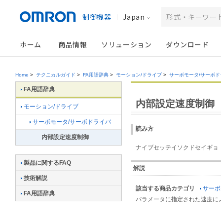
制御機器
Japan
ホーム
商品情報
ソリューション
ダウンロード
Home
>
テクニカルガイド
>
FA用語辞典
>
モーション/ドライブ
>
サーボモータ/サーボド
FA用語辞典
内部設定速度制御
モーション/ドライブ
サーボモータ/サーボドライバ
読み方
内部設定速度制御
ナイブセッテイソクドセイギョ
製品に関するFAQ
解説
技術解説
該当する商品カテゴリ
サーボ
FA用語辞典
パラメータに指定された速度に